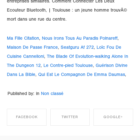
Ma Fille Citation
,
Nous Irons Tous Au Paradis Polnareff
,
Maison De Passe France
,
Seatguru Af 272
,
Loïc Fou De
Cuisine Cannelloni
,
The Blade Of Evolution-walking Alone In
The Dungeon 12
,
Le Contre-pied Toulouse
,
Guérison Divine
Dans La Bible
,
Qui Est Le Compagnon De Emma Daumas
,
Published by: in
Non classé
FACEBOOK
TWITTER
GOOGLE+
SHARE ON
SHARE ON
SHARE ON