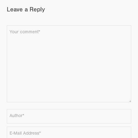
Leave a Reply
FACEBOOK
TWITTER
GOOGLE+