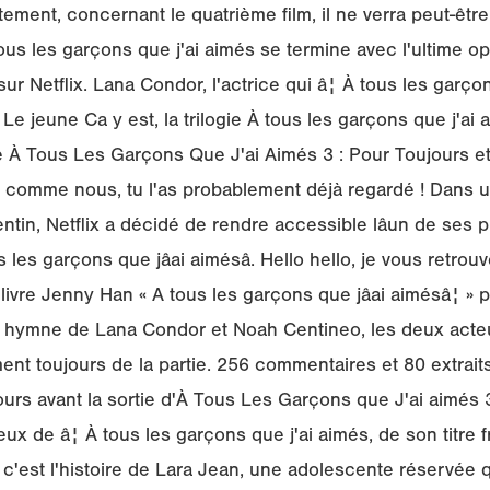
tement, concernant le quatrième film, il ne verra peut-être 
us les garçons que j'ai aimés se termine avec l'ultime op
sur Netflix. Lana Condor, l'actrice qui â¦ À tous les garçon
Le jeune Ca y est, la trilogie À tous les garçons que j'ai
e À Tous Les Garçons Que J'ai Aimés 3 : Pour Toujours et
 es comme nous, tu l'as probablement déjà regardé ! Dans u
entin, Netflix a décidé de rendre accessible lâun de ses
s les garçons que jâai aimésâ. Hello hello, je vous retrou
ivre Jenny Han « A tous les garçons que jâai aimésâ¦ » 
un hymne de Lana Condor et Noah Centineo, les deux acteu
nt toujours de la partie. 256 commentaires et 80 extraits.
urs avant la sortie d'À Tous Les Garçons que J'ai aimés
ux de â¦ À tous les garçons que j'ai aimés, de son titre 
 c'est l'histoire de Lara Jean, une adolescente réservée