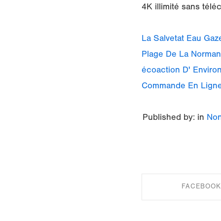
4K illimité sans tél
La Salvetat Eau Ga
Plage De La Normand
écoaction D' Envir
Commande En Lign
Published by: in
Non
FACEBOOK
SHARE ON FAC