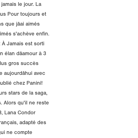
jamais le jour. La
us Pour toujours et
s que jâai aimés
 aimés s'achève enfin.
 À Jamais est sorti
n élan dâamour à 3
 plus gros succès
ve aujourdâhui avec
publié chez Panini!
rs stars de la saga,
 Alors qu'il ne reste
 3, Lana Condor
français, adapté des
 qui ne compte