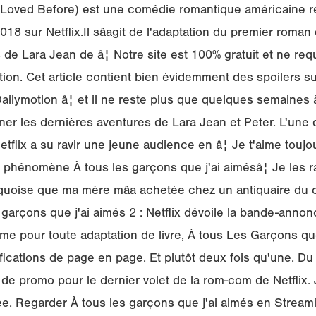
ve Loved Before) est une comédie romantique américaine r
18 sur Netflix.Il sâagit de l'adaptation du premier roman d
s de Lara Jean de â¦ Notre site est 100% gratuit et ne re
iption. Cet article contient bien évidemment des spoilers sur
Dailymotion â¦ et il ne reste plus que quelques semaines 
onner les dernières aventures de Lara Jean et Peter. L'une 
tflix a su ravir une jeune audience en â¦ Je t'aime toujou
phénomène À tous les garçons que j'ai aimésâ¦ Je les 
uoise que ma mère mâa achetée chez un antiquaire du ce
garçons que j'ai aimés 2 : Netflix dévoile la bande-annon
 pour toute adaptation de livre, À tous Les Garçons que 
ications de page en page. Et plutôt deux fois qu'une. Du
 de promo pour le dernier volet de la rom-com de Netflix. J
e. Regarder À tous les garçons que j'ai aimés en Streami