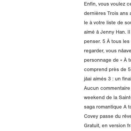
Enfin, vous voulez c
dernières Trois ans a
le à votre liste de s
aimé â Jenny Han. Il
penser. 5 À tous les 
regarder, vous nâav
personnage de « À to
comprend près de 50
jâai aimés 3 : un f
Aucun commentaire a t
weekend de la Saint-V
saga romantique A to
Covey passe du rêve 
Gratuit, en version 