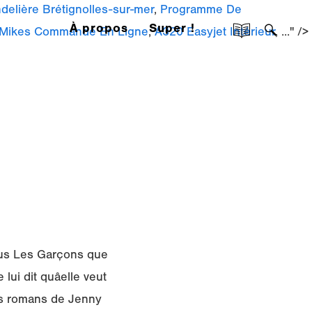
elière Brétignolles-sur-mer
,
Programme De
À propos
Super !
Mikes Commande En Ligne
,
A320 Easyjet Intérieur
, ..." />
tous Les Garçons que
lui dit quâelle veut
des romans de Jenny