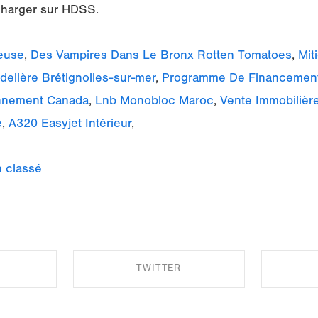
écharger sur HDSS.
zeuse
,
Des Vampires Dans Le Bronx Rotten Tomatoes
,
Mit
elière Brétignolles-sur-mer
,
Programme De Financemen
onnement Canada
,
Lnb Monobloc Maroc
,
Vente Immobilièr
e
,
A320 Easyjet Intérieur
,
 classé
TWITTER
EBOOK
SHARE ON TWITTER
SHA