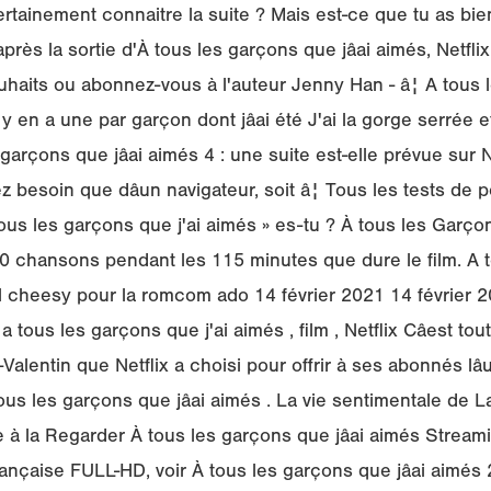
ertainement connaitre la suite ? Mais est-ce que tu as bien
près la sortie d'À tous les garçons que jâai aimés, Netflix
ouhaits ou abonnez-vous à l'auteur Jenny Han - â¦ A tous l
 y en a une par garçon dont jâai été J'ai la gorge serrée e
garçons que jâai aimés 4 : une suite est-elle prévue sur N
ez besoin que dâun navigateur, soit â¦ Tous les tests de 
us les garçons que j'ai aimés » es-tu ? À tous les Garçons
 chansons pendant les 115 minutes que dure le film. A 
inal cheesy pour la romcom ado 14 février 2021 14 février 
ous les garçons que j'ai aimés , film , Netflix Câest tou
alentin que Netflix a choisi pour offrir à ses abonnés lâu
us les garçons que jâai aimés . La vie sentimentale de 
à la Regarder À tous les garçons que jâai aimés Strea
française FULL-HD, voir À tous les garçons que jâai aimé