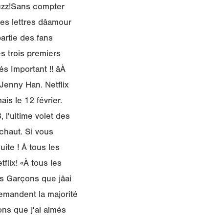
 buzz!Sans compter
 lettres dâamour
artie des fans
es trois premiers
s Important !! âÀ
 Jenny Han. Netflix
ais le 12 février.
, l'ultime volet des
chaut. Si vous
suite ! À tous les
flix! «À tous les
s Garçons que jâai
demandent la majorité
ons que j'ai aimés