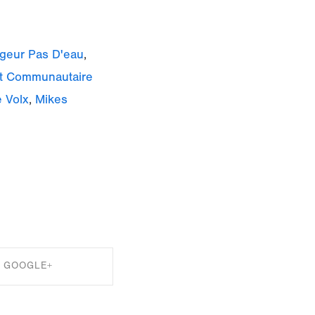
igeur Pas D'eau
,
t Communautaire
e Volx
,
Mikes
GOOGLE+
RE ON GOOGLE+