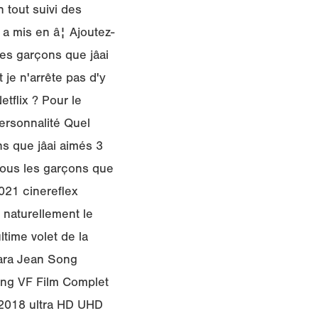
 tout suivi des
 a mis en â¦ Ajoutez-
es garçons que jâai
t je n'arrête pas d'y
etflix ? Pour le
personnalité Quel
 que jâai aimés 3
tous les garçons que
2021 cinereflex
t naturellement le
ltime volet de la
Lara Jean Song
ming VF Film Complet
s 2018 ultra HD UHD