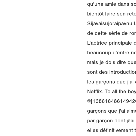
qu'une amie dans son
bientôt faire son ret
Sijavaisujoraipavnu 
de cette série de ro
L'actrice principale 
beaucoup d'entre n
mais je dois dire qu
sont des introduction
les garçons que j'ai
Netflix. To all the 
@[138616486149426:2
garçons que j'ai aimé
par garçon dont jâa
elles définitivement 