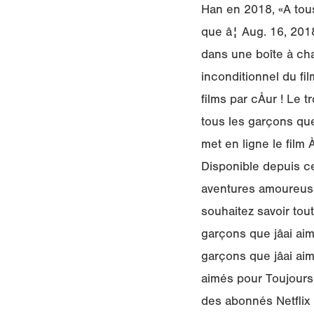
Han en 2018, «A tous 
que â¦ Aug. 16, 20
dans une boîte à ch
inconditionnel du fil
films par cÅur ! Le t
tous les garçons que 
met en ligne le film 
Disponible depuis ce 
aventures amoureuses
souhaitez savoir toute
garçons que jâai ai
garçons que jâai ai
aimés pour Toujours 
des abonnés Netflix 