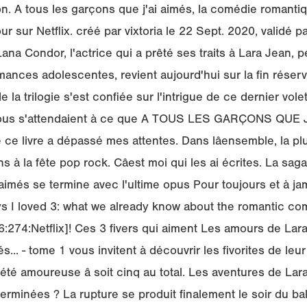
. A tous les garçons que j'ai aimés, la comédie romanti
our sur Netflix. créé par vixtoria le 22 Sept. 2020, validé p
Lana Condor, l'actrice qui a prêté ses traits à Lara Jean,
mances adolescentes, revient aujourd'hui sur la fin réserv
de la trilogie s'est confiée sur l'intrigue de ce dernier vol
ous s'attendaient à ce que A TOUS LES GARÇONS QUE J'
e ce livre a dépassé mes attentes. Dans lâensemble, la 
s à la fête pop rock. Câest moi qui les ai écrites. La sa
 aimés se termine avec l'ultime opus Pour toujours et à ja
boys I loved 3: what we already know about the romantic c
74:Netflix]! Ces 3 fivers qui aiment Les amours de Lara 
s... - tome 1 vous invitent à découvrir les fivorites de leur 
i été amoureuse â soit cinq au total. Les aventures de Lar
terminées ? La rupture se produit finalement le soir du bal 