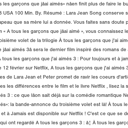
les garçons que jâai aimés» nâen finit plus de faire le
18 USA 100 Min. By. Résumé : Lara Jean Song conserve ses
apeau que sa mère lui a donnée. Vous faites sans doute p
m « A tous les garçons que jâai aimé », vous connaissez l
roisième volet de la trilogie À tous les garçons que j'ai aimé
jâai aimés 3â sera le dernier film inspiré des romans de
À tous les garçons que j'ai aimés 3 : Pour toujours et à jam
12 février sur Netflix, A tous les garçons que j'ai aimés 3
 de Lara Jean et Peter promet de ravir les coeurs d'arti
s les différences entre le film et le livre Netflix , lisez la 
més 3 : ce que lâon sait déjà sur la comédie romantique Net
més»: la bande-annonce du troisième volet est là! À tous le
et à Jamais est disponible sur Netflix ! C'est ce que se 
qui ont regardé A tous les garçons 3 : â¦ À tous les garç