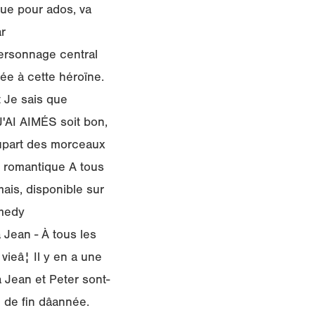
que pour ados, va
ar
 personnage central
ée à cette héroïne.
et Je sais que
AI AIMÉS soit bon,
plupart des morceaux
ga romantique A tous
mais, disponible sur
omedy
Jean - À tous les
vieâ¦ Il y en a une
a Jean et Peter sont-
de fin dâannée.