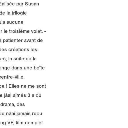
éalisée par Susan
e la trilogie
quis aucune
 le troisième volet. -
à patienter avant de
des créations les
rs, la suite de la
range dans une boîte
ntre-ville.
ce ! Elles ne me sont
jâai aimés 3 a dû
 drama, des
e nâai jamais reçu
ng VF, film complet