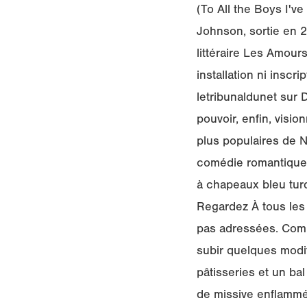
(To All the Boys I'
Johnson, sortie en 20
littéraire Les Amour
installation ni inscr
letribunaldunet sur 
pouvoir, enfin, visi
plus populaires de Ne
comédie romantique 
à chapeaux bleu turq
Regardez À tous les 
pas adressées. Comme
subir quelques modif
pâtisseries et un bal
de missive enflammé