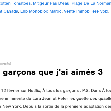
Rotten Tomatoes
,
Mitigeur Pas D'eau
,
Plage De La Normand
nt Canada
,
Lnb Monobloc Maroc
,
Vente Immobilière Volx
,
ments!
s garçons que j'ai aimés 3
 12 février sur Netflix, À tous les garçons : P.S. Dans À 
ture imminente de Lara Jean et Peter les guette dès quâelle 
té de New York. Depuis la sortie de la première adaptation 