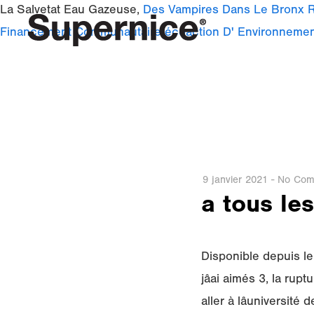
La Salvetat Eau Gazeuse,
Des Vampires Dans Le Bronx 
Financement Communautaire écoaction D' Environneme
9 janvier 2021
-
No Com
a tous le
Disponible depuis le
jâai aimés 3, la rup
aller à lâuniversi