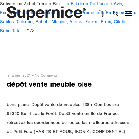
Subvention Achat Terre à Bois,
La Fabrique De L'acteur Avis
,
Exemple De Lettre D'amour à Distance
,
Promenade En Bateau Aux
Sables D'olonne
,
Babel - Allociné
,
Andréa Ferréol Films
,
Citation
Bébé Tata
, ..." />
9 janvier 2021
-
No Comments!
dépôt vente meuble oise
bons plans. Dépôt-vente de meubles 136 r Gén Leclerc
95320 Saint-Leu-la-Forêt. Dépôt vente en Ile-de-France:
retrouvez les coordonnées de toutes les meilleures adresses
du Petit Futé (HABITS ET VOUS, IKONIK, CONFIDENTIEL).