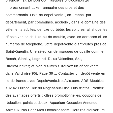
3 euros/m2). Le Bon Coin Meubles D Occasion 20
Impressionnant Luxe . annuaire des pros et des
commerçants. Liste de depot vente ( en France, par
département, par communes, accueil) , dans le domaine des
vètements adultes, de luxe ou bébé, les voitures, ainsi que les
dépots ventes de luxe ou de meuble, avec les adresses et les
numéros de téléphone. Votre dépôt-vente d’antiquités près de
Saint-Quentin. Une sélection de marques de qualité comme
Bosch, Stanley, Legrand, Dulux Valentine, Skil,
Black&Decker; et bien d’autres ! Trouvez un dépôt vente
dans Val d oise(95). Page 39 … Contacter un dépôt vente en
Ile-de-france avec DepotsVente.NosAvis.com. ADS Meubles
102 av Europe, 60180 Nogent-sur-Oise Plus d'infos. Profitez
des avantages offerts : offres promotionnelles, coupons de
réduction, points-cadeaux. Aquarium Occasion Annonce
Animaux Pas Cher Mes Occasionscom. Horaires d'ouverture