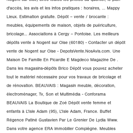
Nogent-sur-oise) avec toutes les photos du quartier, le plan
d'accès, les avis et les infos pratiques : horaires, ... Mappy
Lieux. Estimation gratuite. Dépôt – vente / brocante :
meubles, équipements de maison, objets de puériculture,
bricolage… Associations à Cergy – Pontoise. Les meilleurs
dépôts vente à Nogent sur Oise (60180) - Contacter un dépôt
vente de Nogent sur Oise - DepotsVente.NosAvis.com. Une
Maison De Famille En Picardie E Magdeco Magazine De .
Dans les magasins-dépôts Brico Dépôt vous pouvez acheter
tout le matériel nécessaire pour vos travaux de bricolage et
de rénovation. BEAUVAIS : Magasin meuble, décoration,
électroménager, Tv, Son et Multimédia - Conforama
BEAUVAIS La Boutique de Zoé Dépôt vente femme et
enfants à L'Isle Adam (95), L'Isle Adam, France. Buffet
Régence Patiné Gustavien Par Le Grenier De Lydia Www.
Dans votre agence ERA immobilier Compiègne. Meubles