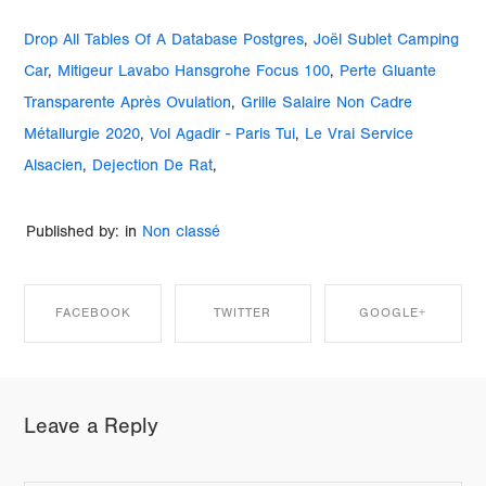
Drop All Tables Of A Database Postgres
,
Joël Sublet Camping
Car
,
Mitigeur Lavabo Hansgrohe Focus 100
,
Perte Gluante
Transparente Après Ovulation
,
Grille Salaire Non Cadre
Métallurgie 2020
,
Vol Agadir - Paris Tui
,
Le Vrai Service
Alsacien
,
Dejection De Rat
,
Published by: in
Non classé
FACEBOOK
TWITTER
GOOGLE+
SHARE ON
SHARE ON
SHARE ON
Leave a Reply
FACEBOOK
TWITTER
GOOGLE+