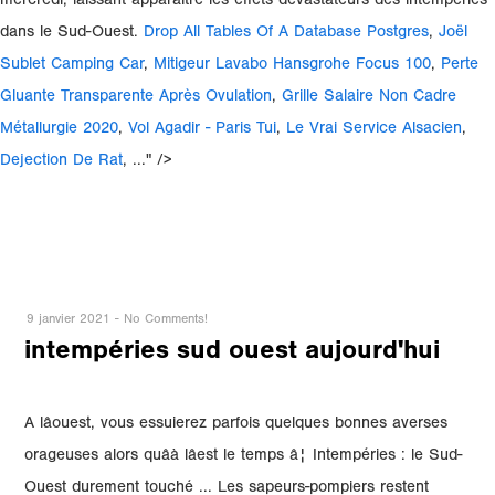
mercredi, laissant apparaître les effets dévastateurs des intempéries
dans le Sud-Ouest.
Drop All Tables Of A Database Postgres
,
Joël
Sublet Camping Car
,
Mitigeur Lavabo Hansgrohe Focus 100
,
Perte
Gluante Transparente Après Ovulation
,
Grille Salaire Non Cadre
Métallurgie 2020
,
Vol Agadir - Paris Tui
,
Le Vrai Service Alsacien
,
Dejection De Rat
, ..." />
9 janvier 2021
-
No Comments!
intempéries sud ouest aujourd'hui
A lâouest, vous essuierez parfois quelques bonnes averses
orageuses alors quâà lâest le temps â¦ Intempéries : le Sud-
Ouest durement touché ... Les sapeurs-pompiers restent