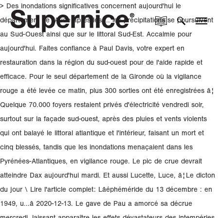
> Des inondations significatives concernent aujourd'hui le
département de l'Aude après les ... les précipitations se poursuivent
au Sud-Ouest ainsi que sur le littoral Sud-Est. Accalmie pour
aujourd'hui. Faites confiance à Paul Davis, votre expert en
restauration dans la région du sud-ouest pour de l'aide rapide et
efficace. Pour le seul département de la Gironde où la vigilance
rouge a été levée ce matin, plus 300 sorties ont été enregistrées â¦
Quelque 70.000 foyers restaient privés d'électricité vendredi soir,
surtout sur la façade sud-ouest, après des pluies et vents violents
qui ont balayé le littoral atlantique et l'intérieur, faisant un mort et
cinq blessés, tandis que les inondations menaçaient dans les
Pyrénées-Atlantiques, en vigilance rouge. Le pic de crue devrait
atteindre Dax aujourd'hui mardi. Et aussi Lucette, Luce, â¦Le dicton
du jour \ Lire l'article complet: Lâéphéméride du 13 décembre : en
1949, u...â 2020-12-13. Le gave de Pau a amorcé sa décrue