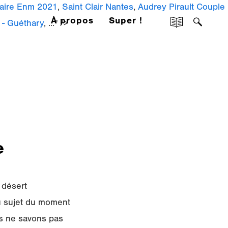
aire Enm 2021
,
Saint Clair Nantes
,
Audrey Pirault Couple
À propos
Super !
 - Guéthary
, ..." />
e
ent imprévu ou inattendu. Nous voici arrivés au livre du Deutéronome, livre tout plein d’intérêt dans ses avertissements moraux quant au témoignage, mais offrant moins de sujets pour l’interprétation et l’exégèse que ceux dont nous avons essayé de donner un résumé. Introduction au Deutéronome. 3 - Chapitre 5. Title Composer Visée, Robert de: I-Catalogue Number I-Cat. Dia 3 Introduction à l’Ancien Testament / J-D Macchi • Titre • Place dans le Pentateuque • Le Deutéronome se présente comme une oeuvre unifiée, présentée comme un long discours de Moïse. Section 32 Jour 3, Malachie 1-2. En effet, comment ne pas chanter des louanges à son Dieu après une si grande aventure (32)? J.-C. «J’ai mis devant toi la vie et la mort, la bénédiction et la malédiction. Faisant suite à IRV 2 First Pub lica