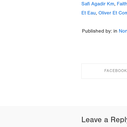
Safi Agadir Km
,
Fait
Et Eau
,
Oliver Et Co
Published by: in
Non
FACEBOOK
SHARE ON FAC
Leave a Repl