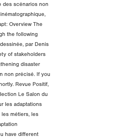
re des scénarios non
 cinématographique,
apt: Overview The
h the following
e dessinée, par Denis
ety of stakeholders
gthening disaster
n non précisé. If you
ortly. Revue Positif,
llection Le Salon du
ur les adaptations
les métiers, les
aptation
u have different