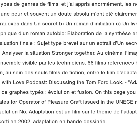
 types de genres de films, et j’ai appris énormément, les 
c une peur et souvent un doute absolu m’ont été claireme
adoxes dans Un secret b) Un roman d’initiation c) Un li
aphique d’un roman autobio: Elaboration de la synthèse 
valuation finale : Sujet type brevet sur un extrait d’Un secr
Analyser la situation Stronger together. Au cinéma, l'ima
ensemble visible par les techniciens. 66 films references h
on, au sein des seuls films de fiction, entre le film d’adaptat
rs with Love Podcast: Discussing the Tom Ford Look. - "Ad
de graphes typés : évolution et fusion. On this page you
icates for Operator of Pleasure Craft issued in the UNECE
lution No. Adaptation est un film sur le thème de l'adapt
orti en 2002. adaptation en bande dessinée.