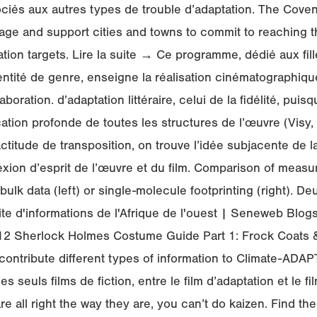
ociés aux autres types de trouble d’adaptation. The Cove
ngage and support cities and towns to commit to reaching 
ation targets. Lire la suite → Ce programme, dédié aux fil
entité de genre, enseigne la réalisation cinématographique
laboration. d’adaptation littéraire, celui de la fidélité, puisq
ation profonde de toutes les structures de l’œuvre (Visy,
ctitude de transposition, on trouve l’idée subjacente de l
ion d’esprit de l’œuvre et du film. Comparison of measur
bulk data (left) or single-molecule footprinting (right). D
ite d'informations de l'Afrique de l'ouest | Seneweb Blog
12 Sherlock Holmes Costume Guide Part 1: Frock Coats 
contribute different types of information to Climate-ADAPT. 
es seuls films de fiction, entre le film d’adaptation et le fil
e all right the way they are, you can’t do kaizen. Find the