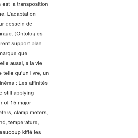
 est la transposition
ne. L’adaptation
our dessein de
arage. (Ontologies
rent support plan
remarque que
lle aussi, a la vie
telle qu'un livre, un
inéma : Les affinités
 still applying
r of 15 major
eters, clamp meters,
und, temperature,
beaucoup kiffé les