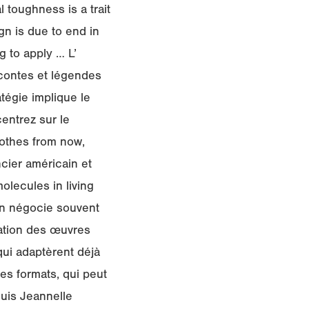
 toughness is a trait
n is due to end in
g to apply … L’
 contes et légendes
tégie implique le
entrez sur le
othes from now,
ncier américain et
olecules in living
on négocie souvent
tation des œuvres
qui adaptèrent déjà
res formats, qui peut
ouis Jeannelle