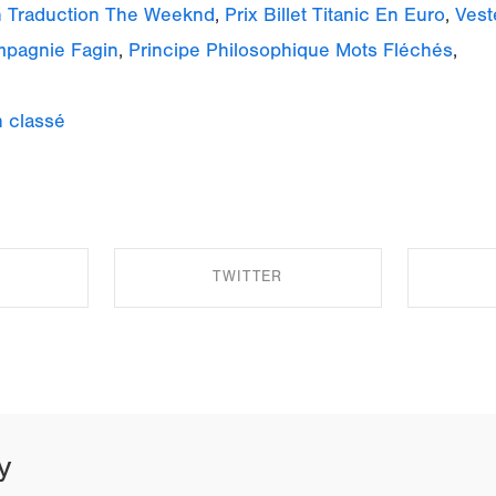
h Traduction The Weeknd
,
Prix Billet Titanic En Euro
,
Vest
mpagnie Fagin
,
Principe Philosophique Mots Fléchés
,
 classé
TWITTER
EBOOK
SHARE ON TWITTER
SHA
y