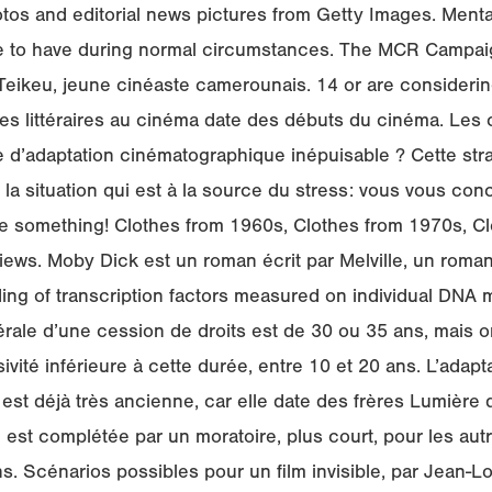
os and editorial news pictures from Getty Images. Mental
ke to have during normal circumstances. The MCR Campaig
Teikeu, jeune cinéaste camerounais. 14 or are considerin
es littéraires au cinéma date des débuts du cinéma. Les
e d’adaptation cinématographique inépuisable ? Cette stra
la situation qui est à la source du stress: vous vous conc
 something! Clothes from 1960s, Clothes from 1970s, Cl
views. Moby Dick est un roman écrit par Melville, un roma
ing of transcription factors measured on individual DNA m
érale d’une cession de droits est de 30 ou 35 ans, mais 
ivité inférieure à cette durée, entre 10 et 20 ans. L’adap
a est déjà très ancienne, car elle date des frères Lumière 
i est complétée par un moratoire, plus court, pour les aut
ns. Scénarios possibles pour un film invisible, par Jean-L