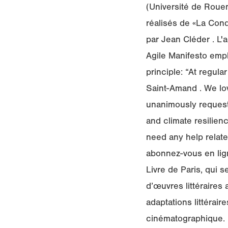
(Université de Rouen
réalisés de «La Cond
par Jean Cléder . L'
Agile Manifesto emp
principle: “At regul
Saint-Amand . We lov
unanimously requeste
and climate resilien
need any help related
abonnez-vous en lign
Livre de Paris, qui s
d’œuvres littéraires
adaptations littérai
cinématographique. 