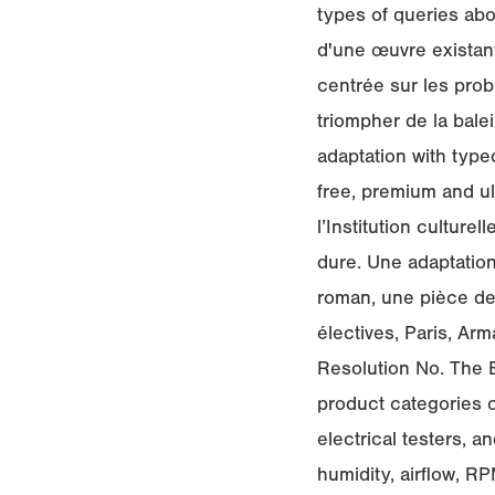
types of queries abou
d'une œuvre existant
centrée sur les prob
triompher de la bale
adaptation with type
free, premium and ul
l’Institution cultu­r
dure. Une adaptation
roman, une pièce de t
électives, Paris, Arm
Resolution No. The E
product categories o
electrical testers, 
humidity, airflow, RP