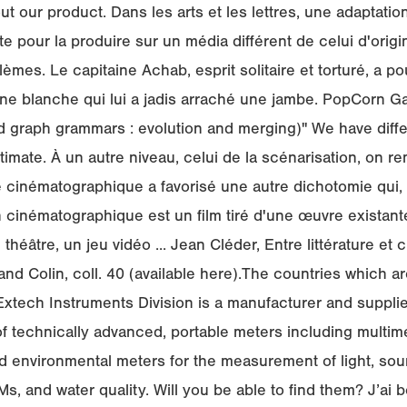
t our product. Dans les arts et les lettres, une adaptation
e pour la produire sur un média différent de celui d'origi
lèmes. Le capitaine Achab, esprit solitaire et torturé, a p
ine blanche qui lui a jadis arraché une jambe. PopCorn G
d graph grammars : evolution and merging)" We have diffe
timate. À un autre niveau, celui de la scénarisation, on 
elle cinématographique a favorisé une autre dichotomie qui, e
 cinématographique est un film tiré d'une œuvre existante 
héâtre, un jeu vidéo ... Jean Cléder, Entre littérature et c
and Colin, coll. 40 (available here).The countries which are
xtech Instruments Division is a manufacturer and supplie
f technically advanced, portable meters including multim
and environmental meters for the measurement of light, so
Ms, and water quality. Will you be able to find them? J’ai 