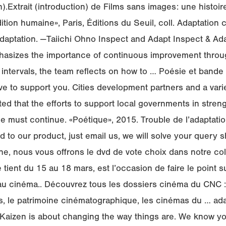
).Extrait (introduction) de Films sans images: une histoi
ition humaine», Paris, Éditions du Seuil, coll. Adaptation
adaptation. —Taiichi Ohno Inspect and Adapt Inspect & Ad
hasizes the importance of continuous improvement throug
ar intervals, the team reflects on how to … Poésie et band
e to support you. Cities development partners and a vari
d that the efforts to support local governments in stren
ce must continue. «Poétique», 2015. Trouble de l’adaptatio
 to our product, just email us, we will solve your query sh
e, nous vous offrons le dvd de vote choix dans notre co
e tient du 15 au 18 mars, est l’occasion de faire le point s
 au cinéma.. Découvrez tous les dossiers cinéma du CNC : 
res, le patrimoine cinématographique, les cinémas du … ad
Kaizen is about changing the way things are. We know yo