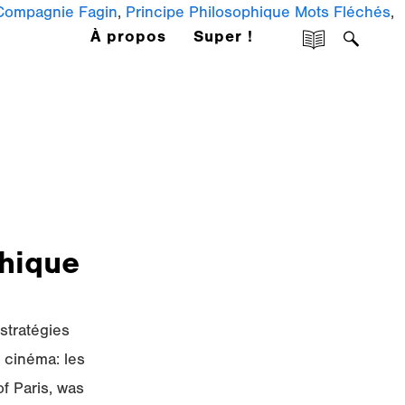
 Compagnie Fagin
,
Principe Philosophique Mots Fléchés
,
À propos
Super !
phique
stratégies
 cinéma: les
f Paris, was