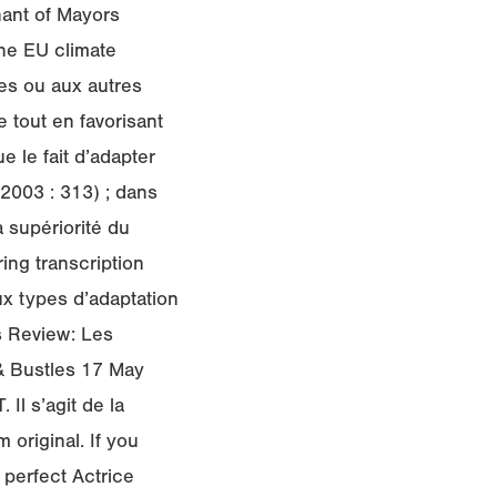
nant of Mayors
the EU climate
les ou aux autres
 tout en favorisant
ue le fait d’adapter
 2003 : 313) ; dans
a supériorité du
ing transcription
eux types d’adaptation
s Review: Les
& Bustles 17 May
Il s’agit de la
m original. If you
 perfect Actrice