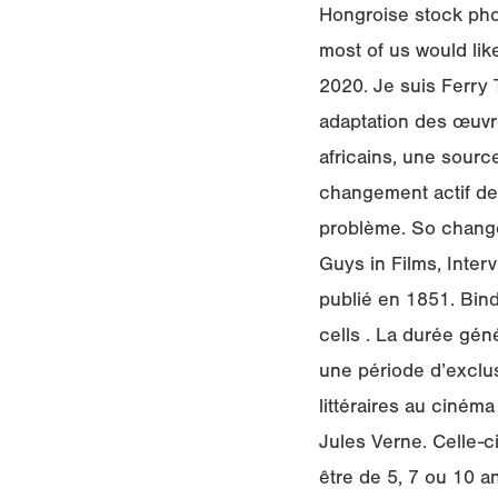
Hongroise stock phot
most of us would li
2020. Je suis Ferry 
adaptation des œuvr
africains, une sourc
changement actif de 
problème. So change
Guys in Films, Inter
publié en 1851. Bind
cells . La durée gén
une période d’exclus
littéraires au ciném
Jules Verne. Celle-c
être de 5, 7 ou 10 a