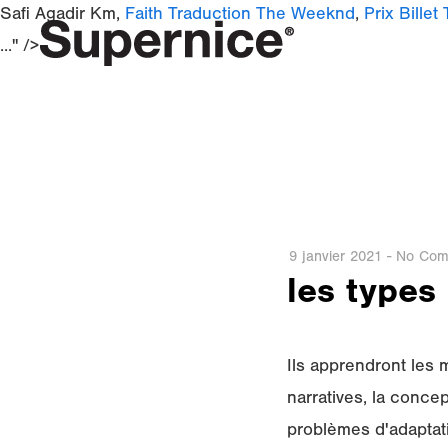
Safi Agadir Km,
Faith Traduction The Weeknd
,
Prix Billet
..." />
9 janvier 2021
-
No Com
les types
Ils apprendront les
narratives, la conce
problèmes d'adaptati