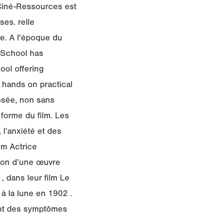
 Ciné-Ressources est
ses. relle
re. A l'époque du
 School has
ool offering
e hands on practical
posée, non sans
 forme du film. Les
l’anxiété et des
m Actrice
tion d’une œuvre
 , dans leur film Le
à la lune en 1902 .
ont des symptômes