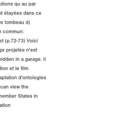
notions qu au par
nt étayées dans ce
vre tombeau d)
en commun:
et (p.72-73) Voici
ge projetée n'est
idden in a garage. Il
ion et le film
aptation d'ontologies
 can view the
 member States in
ation