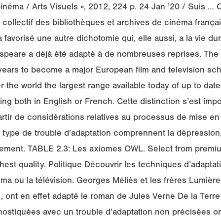
inéma / Arts Visuels », 2012, 224 p. 24 Jan ’20 / Suis …
 collectif des bibliothèques et archives de cinéma françai
favorisé une autre dichotomie qui, elle aussi, a la vie du
peare a déjà été adapté à de nombreuses reprises. The
ears to become a major European film and television sch
r the world the largest range available today of up to dat
ing both in English or French. Cette distinction s’est im
partir de considérations relatives au processus de mise en
type de trouble d’adaptation comprennent la dépression, 
ement. TABLE 2.3: Les axiomes OWL. Select from premiu
hest quality. Politique Découvrir les techniques d’adapta
néma ou la télévision. Georges Méliès et les frères Lumière
, ont en effet adapté le roman de Jules Verne De la Terre 
ostiquées avec un trouble d’adaptation non précisées 