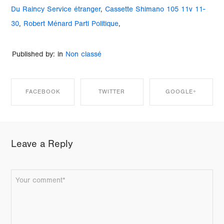
Du Raincy Service étranger
,
Cassette Shimano 105 11v 11-
30
,
Robert Ménard Parti Politique
,
Published by: in
Non classé
FACEBOOK
TWITTER
GOOGLE+
SHARE ON
SHARE ON
SHARE ON
Leave a Reply
FACEBOOK
TWITTER
GOOGLE+