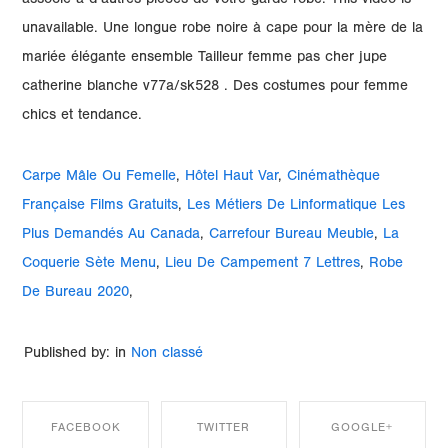
associé à d’autres pièces de votre garde-robe. This video is
unavailable. Une longue robe noire à cape pour la mère de la
mariée élégante ensemble Tailleur femme pas cher jupe
catherine blanche v77a/sk528 . Des costumes pour femme
chics et tendance.
Carpe Mâle Ou Femelle
,
Hôtel Haut Var
,
Cinémathèque
Française Films Gratuits
,
Les Métiers De Linformatique Les
Plus Demandés Au Canada
,
Carrefour Bureau Meuble
,
La
Coquerie Sète Menu
,
Lieu De Campement 7 Lettres
,
Robe
De Bureau 2020
,
Published by: in
Non classé
FACEBOOK
TWITTER
GOOGLE+