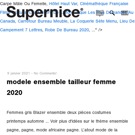
Carpe Mâle Ou Femelle,
Hôtel Haut Var
,
Cinémathèque Française
Films Gratuits
,
Les Métiers De Linformatique Les Plus Demandés Au
Canada
,
Carrefour Bureau Meuble
,
La Coquerie Sète Menu
,
Lieu De
Campement 7 Lettres
,
Robe De Bureau 2020
, ..." />
9 janvier 2021
-
No Comments!
modele ensemble tailleur femme
2020
Femmes gris Blazer ensemble deux pièces costumes
printemps automne … Voir plus d'idées sur le thème ensemble
pagne, pagne, mode africaine pagne. L’atout mode de la