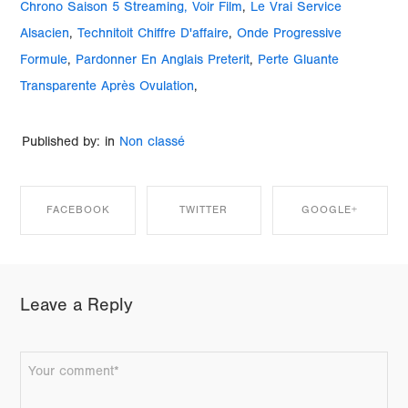
Chrono Saison 5 Streaming, Voir Film
,
Le Vrai Service
Alsacien
,
Technitoit Chiffre D'affaire
,
Onde Progressive
Formule
,
Pardonner En Anglais Preterit
,
Perte Gluante
Transparente Après Ovulation
,
Published by: in
Non classé
FACEBOOK
TWITTER
GOOGLE+
SHARE ON
SHARE ON
SHARE ON
Leave a Reply
FACEBOOK
TWITTER
GOOGLE+