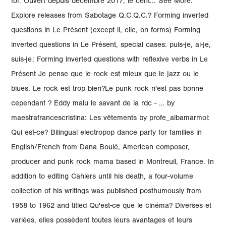
for. Ouvert depuis décembre 2017, le cent... See More.
Explore releases from Sabotage Q.C.Q.C.? Forming inverted
questions in Le Présent (except il, elle, on forms) Forming
inverted questions in Le Présent, special cases: puis-je, ai-je,
suis-je; Forming inverted questions with reflexive verbs in Le
Présent Je pense que le rock est mieux que le jazz ou le
blues. Le rock est trop bien?Le punk rock n'est pas bonne
cependant ? Eddy malu le savant de la rdc - … by
maestrafrancescristina: Les vêtements by profe_albamarmol:
Qui est-ce? Bilingual electropop dance party for families in
English/French from Dana Boulé, American composer,
producer and punk rock mama based in Montreuil, France. In
addition to editing Cahiers until his death, a four-volume
collection of his writings was published posthumously from
1958 to 1962 and titled Qu'est-ce que le cinéma? Diverses et
variées, elles possèdent toutes leurs avantages et leurs