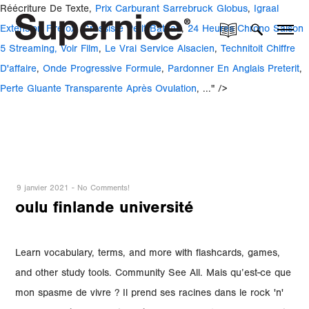
Réécriture De Texte,
Prix Carburant Sarrebruck Globus
,
Igraal
Extension Firefox
,
Grossiste Petit Bateau
,
24 Heures Chrono Saison
5 Streaming, Voir Film
,
Le Vrai Service Alsacien
,
Technitoit Chiffre
D'affaire
,
Onde Progressive Formule
,
Pardonner En Anglais Preterit
,
Perte Gluante Transparente Après Ovulation
, ..." />
9 janvier 2021
-
No Comments!
oulu finlande université
Learn vocabulary, terms, and more with flashcards, games,
and other study tools. Community See All. Mais qu’est-ce que
mon spasme de vivre ? Il prend ses racines dans le rock 'n'