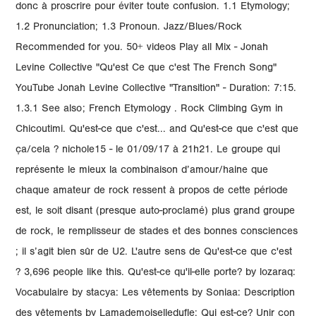
donc à proscrire pour éviter toute confusion. 1.1 Etymology;
1.2 Pronunciation; 1.3 Pronoun. Jazz/Blues/Rock
Recommended for you. 50+ videos Play all Mix - Jonah
Levine Collective "Qu'est Ce que c'est The French Song"
YouTube Jonah Levine Collective "Transition" - Duration: 7:15.
1.3.1 See also; French Etymology . Rock Climbing Gym in
Chicoutimi. Qu'est-ce que c'est... and Qu'est-ce que c'est que
ça/cela ? nichole15 - le 01/09/17 à 21h21. Le groupe qui
représente le mieux la combinaison d’amour/haine que
chaque amateur de rock ressent à propos de cette période
est, le soit disant (presque auto-proclamé) plus grand groupe
de rock, le remplisseur de stades et des bonnes consciences
; il s’agit bien sûr de U2. L'autre sens de Qu'est-ce que c'est
? 3,696 people like this. Qu'est-ce qu'il-elle porte? by lozaraq:
Vocabulaire by stacya: Les vêtements by Soniaa: Description
des vêtements by Lamademoiselledufle: Qui est-ce? Unir con