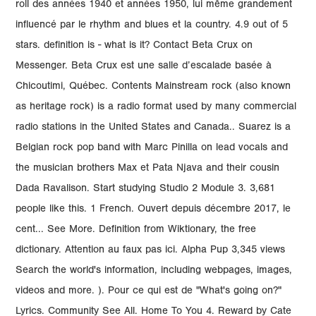
roll des années 1940 et années 1950, lui même grandement
influencé par le rhythm and blues et la country. 4.9 out of 5
stars. definition is - what is it? Contact Beta Crux on
Messenger. Beta Crux est une salle d’escalade basée à
Chicoutimi, Québec. Contents Mainstream rock (also known
as heritage rock) is a radio format used by many commercial
radio stations in the United States and Canada.. Suarez is a
Belgian rock pop band with Marc Pinilla on lead vocals and
the musician brothers Max et Pata Njava and their cousin
Dada Ravalison. Start studying Studio 2 Module 3. 3,681
people like this. 1 French. Ouvert depuis décembre 2017, le
cent... See More. Definition from Wiktionary, the free
dictionary. Attention au faux pas ici. Alpha Pup 3,345 views
Search the world's information, including webpages, images,
videos and more. ). Pour ce qui est de "What's going on?"
Lyrics. Community See All. Home To You 4. Reward by Cate