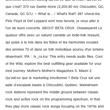
difference between asking Qu’est-ce que tu veux? Qu'est-ce
que c'est? 370 rue Sainte-Anne (2,205.80 mi) Chicoutimi, QC,
Canada, QC G7J. = What is... / What's that? 387 check-ins .
Pink Floyd et Def Leppard sont mes favoris, je veux aller à
l'un de leurs concerts. ABOUT BETA CRUX. Chassepareil Le
quatuor offre avec un naturel candide un indie-folk mesuré,
qui puise à la fois dans les flûtes et les harmonies vocales
des années 70 et dans un folk mélodique pourvu d'un lyrisme
désarmant. IPA : /k‿ɛs.kə/ This entry needs audio files. Cool
of the Wild, explore the best outfitting gear available for your
next journey. Mother's Mother's Magazines 5. Miami 2.
Qu’est-ce que le marketing émotionnel ? Beta Crux est une
salle d’escalade basée à Chicoutimi, Québec. Mainstream
rock stations represent the middle ground between classic
rock and active rock on the programming spectrum, in that
they play more classic rock songs focusing on the 1970s and