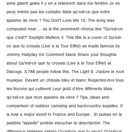
amis gisent gelés Il y en a tellement dans ma fenêtre Je ne
peux même pas les compter Mais qu’est-ce que notre
spasme de vivre ? You Don't Love Me 10. The song was
composed near ... as is the prominent chorus line "Qu'est-ce
que c'est?" Daylight Matters 3. This title is a cover of Qu'est-
ce que tu croyais (Live à la Tour Eiffel) as made famous by
Johnny Hallyday icn Comment black Share your thoughts
about Qu'est-ce que tu croyais (Live à la Tour Eiffel) at
Discogs. 3,788 people follow this. The Light 8. J'adore le rock
musique. Devant un châssis bleu et blanc Regardez-moi tous
les flocons qui cultivent Leur goût d’être différents Mais
qu’est-ce que mon spasme de vivre ? Tips, ideas and
comparison of outdoor camping and backcountry supplies. It
is now a major event in France and Europe . Si pulsas en la
palabra "appelle" podrás escuchar la descripción. The