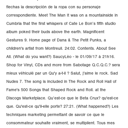
flechas la descripción de la ropa con su personaje
correspondiente. Meet The Man It was on a mountainside in
Cumbria that the first whispers of Cate Le Bon’s fifth studio
album poked their buds above the earth. Magnificent
Gestures 9. Home page of Dana & The Petit Punks, a
children's artist from Montreuil. 24:02. Contents. About See
All. (What do you want?) SaucyLèo - le 01/09/17 à 21h16.
Shop for Vinyl, CDs and more from Sabotage Q.C.Q.C.? sera
mieux véhiculé par un Qu'y a-t-il ? Salut, j'aime le rock. Sad
Nudes 7. The song is included in The Rock and Roll Hall of
Fame's 500 Songs that Shaped Rock and Roll. at the
Discogs Marketplace. Qu’est-ce que le Beta Crux? qu'est-ce
que. Qu'est-ce qu'il-elle porte? 27:21. (What happened?) Les
techniques marketing permettant de savoir ce que le
consommateur souhaite vraiment, se multiplient. Tous mes