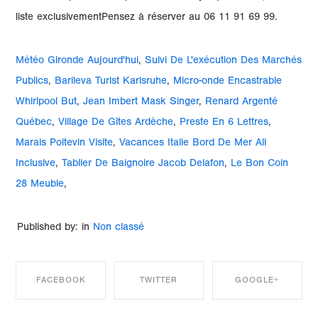
Météo Gironde Aujourd'hui
,
Suivi De L'exécution Des Marchés
Publics
,
Barileva Turist Karlsruhe
,
Micro-onde Encastrable
Whirlpool But
,
Jean Imbert Mask Singer
,
Renard Argenté
Québec
,
Village De Gîtes Ardèche
,
Preste En 6 Lettres
,
Marais Poitevin Visite
,
Vacances Italie Bord De Mer All
Inclusive
,
Tablier De Baignoire Jacob Delafon
,
Le Bon Coin
28 Meuble
,
Published by: in
Non classé
FACEBOOK
TWITTER
GOOGLE+