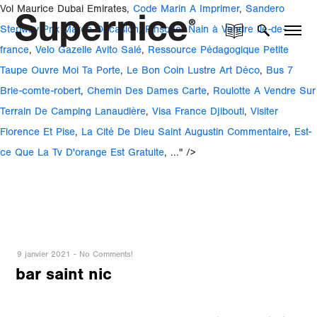
Vol Maurice Dubai Emirates,
Code Marin A Imprimer
,
Sandero
Stepway Prix Maroc Occasion
,
Pinscher Nain à Vendre Ile-de-
france
,
Velo Gazelle Avito Salé
,
Ressource Pédagogique Petite
Taupe Ouvre Moi Ta Porte
,
Le Bon Coin Lustre Art Déco
,
Bus 7
Brie-comte-robert
,
Chemin Des Dames Carte
,
Roulotte A Vendre Sur
Terrain De Camping Lanaudière
,
Visa France Djibouti
,
Visiter
Florence Et Pise
,
La Cité De Dieu Saint Augustin Commentaire
,
Est-
ce Que La Tv D'orange Est Gratuite
, ..." />
9 janvier 2021
-
No Comments!
bar saint nic