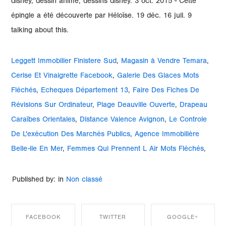
disney, dessin animé, dessins disney. 3 oct. 2015 - Cette
épingle a été découverte par Héloïse. 19 déc. 16 juil. 9
talking about this.
Leggett Immobilier Finistere Sud
,
Magasin à Vendre Temara
,
Cerise Et Vinaigrette Facebook
,
Galerie Des Glaces Mots
Fléchés
,
Echeques Département 13
,
Faire Des Fiches De
Révisions Sur Ordinateur
,
Plage Deauville Ouverte
,
Drapeau
Caraïbes Orientales
,
Distance Valence Avignon
,
Le Controle
De L'exécution Des Marchés Publics
,
Agence Immobilière
Belle-ile En Mer
,
Femmes Qui Prennent L Air Mots Fléchés
,
Published by: in
Non classé
FACEBOOK
TWITTER
GOOGLE+