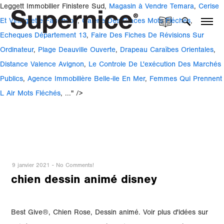
Leggett Immobilier Finistere Sud,
Magasin à Vendre Temara
,
Cerise
Et Vinaigrette Facebook
,
Galerie Des Glaces Mots Fléchés
,
Echeques Département 13
,
Faire Des Fiches De Révisions Sur
Ordinateur
,
Plage Deauville Ouverte
,
Drapeau Caraïbes Orientales
,
Distance Valence Avignon
,
Le Controle De L'exécution Des Marchés
Publics
,
Agence Immobilière Belle-ile En Mer
,
Femmes Qui Prennent
L Air Mots Fléchés
, ..." />
9 janvier 2021
-
No Comments!
chien dessin animé disney
Best Give®, Chien Rose, Dessin animé. Voir plus d'idées sur