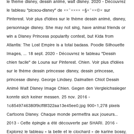
le thème disney, dessin animé, walt disney. 2020 - Découvrez
le tableau "picsou-disney" de ××¨×××× ×§×¨××©× sur
Pinterest. Voir plus d'idées sur le thème dessin animé, disney,
personnage disney. She may not sing, have animal friends or
win a Disney Princess popularity contest, but Kida from
Atlantis: The Lost Empire is a total badass. Poodle Silhouette
Images, … 18 sept. 2020 - Découvrez le tableau "Dessin
chien facile" de Louna sur Pinterest. Chien. Voir plus d'idées
sur le thème dessin princesse disney, dessin princesse,
princesse disney. George Lindsey. Dalmatien Chiot Dessin
Animé Walt Disney Image Chien. Gegen den Vergleichssieger
konnte sich keiner messen. 25 nov. 2016 -
1c8549746380f9cff8f322aa13e45ee0.jpg 900×1,278 pixels
Cartoons Disney. Chaque monde permettra aux joueurs…
2013 - Cette épingle a été découverte par SHARI. 2016 -
Explorez le tableau « la belle et le clochard » de karine bossy,