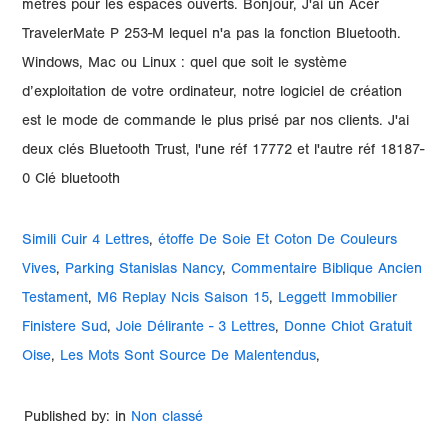
mètres pour les espaces ouverts. Bonjour, J'ai un Acer
TravelerMate P 253-M lequel n'a pas la fonction Bluetooth.
Windows, Mac ou Linux : quel que soit le système
d’exploitation de votre ordinateur, notre logiciel de création
est le mode de commande le plus prisé par nos clients. J'ai
deux clés Bluetooth Trust, l'une réf 17772 et l'autre réf 18187-
0 Clé bluetooth
Simili Cuir 4 Lettres
,
étoffe De Soie Et Coton De Couleurs
Vives
,
Parking Stanislas Nancy
,
Commentaire Biblique Ancien
Testament
,
M6 Replay Ncis Saison 15
,
Leggett Immobilier
Finistere Sud
,
Joie Délirante - 3 Lettres
,
Donne Chiot Gratuit
Oise
,
Les Mots Sont Source De Malentendus
,
Published by: in
Non classé