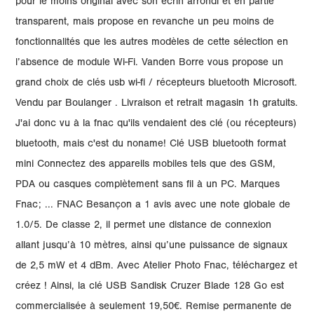
pour le moins original avec son écrin arrondi et en partie
transparent, mais propose en revanche un peu moins de
fonctionnalités que les autres modèles de cette sélection en
l’absence de module Wi-Fi. Vanden Borre vous propose un
grand choix de clés usb wi-fi / récepteurs bluetooth Microsoft.
Vendu par Boulanger . Livraison et retrait magasin 1h gratuits.
J'ai donc vu à la fnac qu'ils vendaient des clé (ou récepteurs)
bluetooth, mais c'est du noname! Clé USB bluetooth format
mini Connectez des appareils mobiles tels que des GSM,
PDA ou casques complètement sans fil à un PC. Marques
Fnac; ... FNAC Besançon a 1 avis avec une note globale de
1.0/5. De classe 2, il permet une distance de connexion
allant jusqu’à 10 mètres, ainsi qu’une puissance de signaux
de 2,5 mW et 4 dBm. Avec Atelier Photo Fnac, téléchargez et
créez ! Ainsi, la clé USB Sandisk Cruzer Blade 128 Go est
commercialisée à seulement 19,50€. Remise permanente de