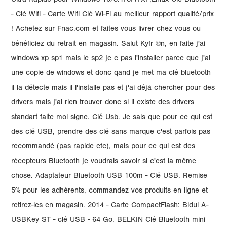
Ultra-Rapide pour Windows 10/8.1/8/7/XP,Linux Clé Bluetooth
- Clé Wifi - Carte Wifi Clé Wi-Fi au meilleur rapport qualité/prix
! Achetez sur Fnac.com et faites vous livrer chez vous ou
bénéficiez du retrait en magasin. Salut Kyfr @n, en faite j'ai
windows xp sp1 mais le sp2 je c pas l'installer parce que j'ai
une copie de windows et donc qand je met ma clé bluetooth
il la détecte mais il l'installe pas et j'ai déjà chercher pour des
drivers mais j'ai rien trouver donc si il existe des drivers
standart faite moi signe. Clé Usb. Je sais que pour ce qui est
des clé USB, prendre des clé sans marque c'est parfois pas
recommandé (pas rapide etc), mais pour ce qui est des
récepteurs Bluetooth je voudrais savoir si c'est la même
chose. Adaptateur Bluetooth USB 100m - Clé USB. Remise
5% pour les adhérents, commandez vos produits en ligne et
retirez-les en magasin. 2014 - Carte CompactFlash: Bidul A-
USBKey ST - clé USB - 64 Go. BELKIN Clé Bluetooth mini