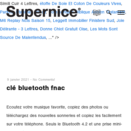
Simili Cuir 4 Lettres,
étoffe De Soie Et Coton De Couleurs Vives
,
Parking Stanislas Nancy
,
Commentaire Biblique Ancien Testament
,
M6 Replay Ncis Saison 15
,
Leggett Immobilier Finistere Sud
,
Joie
Délirante - 3 Lettres
,
Donne Chiot Gratuit Oise
,
Les Mots Sont
Source De Malentendus
, ..." />
9 janvier 2021
-
No Comments!
clé bluetooth fnac
Ecoutez votre musique favorite, copiez des photos ou
téléchargez des nouvelles sonneries et copiez les facilement
sur votre téléphone. Seuls le Bluetooth 4.2 et une prise mini-