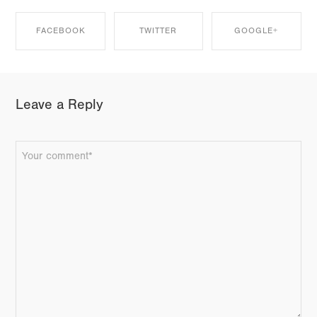
FACEBOOK
TWITTER
GOOGLE+
SHARE ON
SHARE ON
SHARE ON
Leave a Reply
FACEBOOK
TWITTER
GOOGLE+