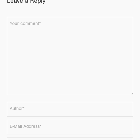
Leave a Reply
FACEBOOK
TWITTER
GOOGLE+