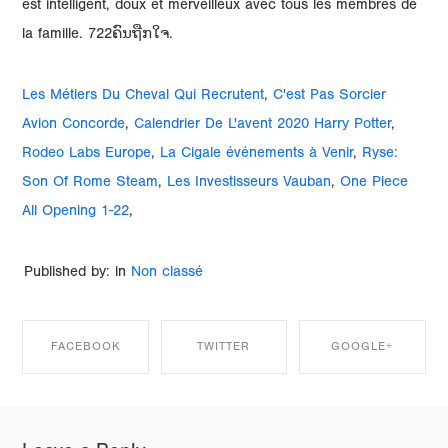
est intelligent, doux et merveilleux avec tous les membres de
la famille. 722ຄົນຖືກໃຈ.
Les Métiers Du Cheval Qui Recrutent
,
C'est Pas Sorcier
Avion Concorde
,
Calendrier De L'avent 2020 Harry Potter
,
Rodeo Labs Europe
,
La Cigale événements à Venir
,
Ryse:
Son Of Rome Steam
,
Les Investisseurs Vauban
,
One Piece
All Opening 1-22
,
Published by: in
Non classé
FACEBOOK
TWITTER
GOOGLE+
SHARE ON
SHARE ON
SHARE ON