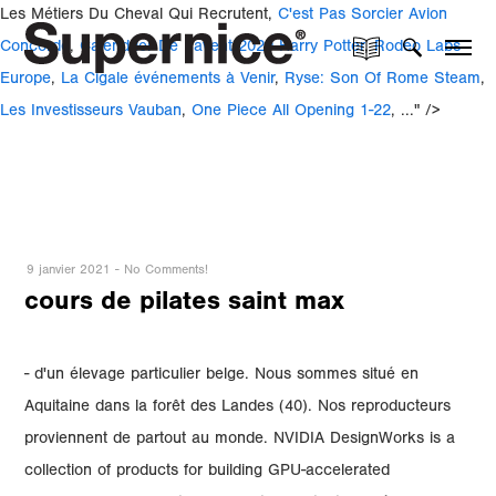
Les Métiers Du Cheval Qui Recrutent,
C'est Pas Sorcier Avion
Concorde
,
Calendrier De L'avent 2020 Harry Potter
,
Rodeo Labs
Europe
,
La Cigale événements à Venir
,
Ryse: Son Of Rome Steam
,
Les Investisseurs Vauban
,
One Piece All Opening 1-22
, ..." />
9 janvier 2021
-
No Comments!
cours de pilates saint max
- d'un élevage particulier belge. Nous sommes situé en
Aquitaine dans la forêt des Landes (40). Nos reproducteurs
proviennent de partout au monde. NVIDIA DesignWorks is a
collection of products for building GPU-accelerated