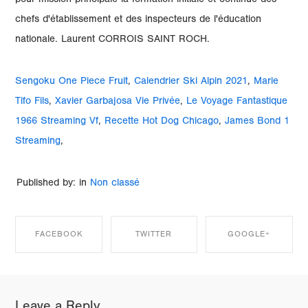
pour mission principale la formation initiale et continue des
chefs d'établissement et des inspecteurs de l'éducation
nationale. Laurent CORROIS SAINT ROCH.
Sengoku One Piece Fruit
,
Calendrier Ski Alpin 2021
,
Marie
Tifo Fils
,
Xavier Garbajosa Vie Privée
,
Le Voyage Fantastique
1966 Streaming Vf
,
Recette Hot Dog Chicago
,
James Bond 1
Streaming
,
Published by: in
Non classé
FACEBOOK
TWITTER
GOOGLE+
SHARE ON
SHARE ON
SHARE ON