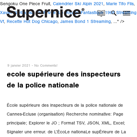
Sengoku One Piece Fruit,
Calendrier Ski Alpin 2021
,
Marie Tifo Fils
,
Xavier Garbajosa Vie Privée
,
Le Voyage Fantastique 1966 Streaming
Vf
,
Recette Hot Dog Chicago
,
James Bond 1 Streaming
, ..." />
9 janvier 2021
-
No Comments!
ecole supérieure des inspecteurs
de la police nationale
École supérieure des inspecteurs de la police nationale de
Cannes-Ecluse (organisation) Recherche nominative: Page
principale; Explorer le JO ; Format TSV, JSON, XML, Excel;
Signaler une erreur. de L’ÉcoLe nationaLe supÉrieure de La