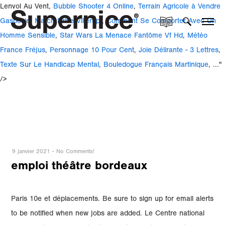
Lenvol Au Vent,
Bubble Shooter 4 Online
,
Terrain Agricole à Vendre
Gaspésie
,
Match Drive Villerupt
,
Comment Se Comporter Avec Un
Homme Sensible
,
Star Wars La Menace Fantôme Vf Hd
,
Météo
France Fréjus
,
Personnage 10 Pour Cent
,
Joie Délirante - 3 Lettres
,
Texte Sur Le Handicap Mental
,
Bouledogue Français Martinique
, ..."
/>
9 janvier 2021
-
No Comments!
emploi théâtre bordeaux
Paris 10e et déplacements. Be sure to sign up for email alerts
to be notified when new jobs are added. Le Centre national