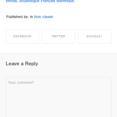
Mental
,
Bouledogue Français Martinique
,
Published by: in
Non classé
FACEBOOK
TWITTER
GOOGLE+
SHARE ON
SHARE ON
SHARE ON
Leave a Reply
FACEBOOK
TWITTER
GOOGLE+