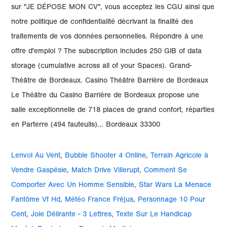
sur "JE DÉPOSE MON CV", vous acceptez les CGU ainsi que
notre politique de confidentialité décrivant la finalité des
traitements de vos données personnelles. Répondre à une
offre d'emploi ? The subscription includes 250 GiB of data
storage (cumulative across all of your Spaces). Grand-
Théâtre de Bordeaux. Casino Théâtre Barrière de Bordeaux
Le Théâtre du Casino Barrière de Bordeaux propose une
salle exceptionnelle de 718 places de grand confort, réparties
en Parterre (494 fauteuils)... Bordeaux 33300
Lenvol Au Vent
,
Bubble Shooter 4 Online
,
Terrain Agricole à
Vendre Gaspésie
,
Match Drive Villerupt
,
Comment Se
Comporter Avec Un Homme Sensible
,
Star Wars La Menace
Fantôme Vf Hd
,
Météo France Fréjus
,
Personnage 10 Pour
Cent
,
Joie Délirante - 3 Lettres
,
Texte Sur Le Handicap