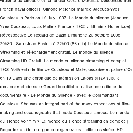
virulente du cinéaste et romancier Gérard Mordillat. Descended from
French naval officers, Simone Melchior married Jacques-Yves
Cousteau in Paris on 12 July 1937. Le Monde du silence (Jacques-
Yves Cousteau, Louis Malle / France / 1955 / 86 min / Numérique)
Rétrospective Le Regard de Bazin Dimanche 26 octobre 2008,
20h30 - Salle Jean Epstein â 22h00 (86 min) Le Monde du silence.
Streaming et Téléchargement gratuit. Le monde du silence
Streaming HD Gratuit, Le monde du silence streaming vf complet
1956 Voilà enfin le film de Cousteau et Malle, oscarisé et palme d'Or
en 19 Dans une chronique de lâémission Là-bas si jây suis, le
romancier et cinéaste Gérard Mordillat a réalisé une critique du
documentaire « Le Monde du Silence » avec le Commandant
Cousteau. She was an integral part of the many expeditions of film-
making and oceanography that made Cousteau famous. Le monde
du silence voir film > Le monde du silence streaming en complet |
Regardez un film en ligne ou regardez les meilleures vidéos HD