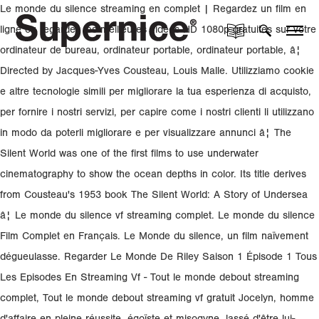
Le monde du silence streaming en complet | Regardez un film en
ligne ou regardez les meilleures vidéos HD 1080p gratuites sur votre
ordinateur de bureau, ordinateur portable, ordinateur portable, â¦
Directed by Jacques-Yves Cousteau, Louis Malle. Utilizziamo cookie
e altre tecnologie simili per migliorare la tua esperienza di acquisto,
per fornire i nostri servizi, per capire come i nostri clienti li utilizzano
in modo da poterli migliorare e per visualizzare annunci â¦ The
Silent World was one of the first films to use underwater
cinematography to show the ocean depths in color. Its title derives
from Cousteau's 1953 book The Silent World: A Story of Undersea
â¦ Le monde du silence vf streaming complet. Le monde du silence
Film Complet en Français. Le Monde du silence, un film naïvement
dégueulasse. Regarder Le Monde De Riley Saison 1 Épisode 1 Tous
Les Episodes En Streaming Vf - Tout le monde debout streaming
complet, Tout le monde debout streaming vf gratuit Jocelyn, homme