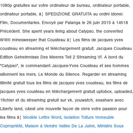
1080p gratuites sur votre ordinateur de bureau, ordinateur portable,
ordinateur portable, â¦ SPEDIZIONE GRATUITA su ordini idonei.
Film, Documentaries. Envoyé par Palanga le 26 juin 2015 à 14h18
Précédent. She spent years living about Calypso, the converted
WWII minesweeper that Cousteau â¦ Les films de jacques yves
cousteau en streaming et téléchargement gratuit. Jacques Cousteau
Edition Geheimnisse Des Meeres Teil 2 Streaming Vf. A bord du
"Calypso", le commandant Jacques-Yves Cousteau et ses hommes
sillonnent les mers. Le Monde du Silence. Regarder en streaming
illimité gratuit tous les films de jacques yves cousteau, les films de
jacques yves cousteau en téléchargement gratuit uptobox, uploaded,
1fichier et du streaming gratuit sur vk, youwatch, exashare avec
Liberty land, câest une nouvelle façon de vivre votre passion pour
les films â¦
Modèle Lettre Word
,
Isolation Toiture Immeuble
Copropriété
,
Maison à Vendre Vallée De La Juine
,
Ministre Sous