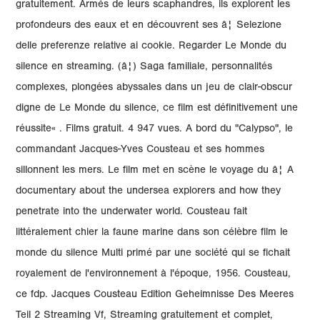
gratuitement. Armés de leurs scaphandres, ils explorent les
profondeurs des eaux et en découvrent ses â¦ Selezione
delle preferenze relative ai cookie. Regarder Le Monde du
silence en streaming. (â¦) Saga familiale, personnalités
complexes, plongées abyssales dans un jeu de clair-obscur
digne de Le Monde du silence, ce film est définitivement une
réussite« . Films gratuit. 4 947 vues. A bord du "Calypso", le
commandant Jacques-Yves Cousteau et ses hommes
sillonnent les mers. Le film met en scène le voyage du â¦ A
documentary about the undersea explorers and how they
penetrate into the underwater world. Cousteau fait
littéralement chier la faune marine dans son célèbre film le
monde du silence Multi primé par une société qui se fichait
royalement de l'environnement à l'époque, 1956. Cousteau,
ce fdp. Jacques Cousteau Edition Geheimnisse Des Meeres
Teil 2 Streaming Vf, Streaming gratuitement et complet,