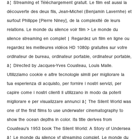
â¦ Streaming et Téléchargement gratuit. Le film est aussi la
découverte des deux fils, Jean-Michel (Benjamin Lavernhe) et
surtout Philippe [Pierre Niney], de la complexité de leurs
relations. Le monde du silence voir film > Le monde du
silence streaming en complet | Regardez un film en ligne ou
regardez les meilleures vidéos HD 1080p gratuites sur votre
ordinateur de bureau, ordinateur portable, ordinateur portable,
â¦ Directed by Jacques-Yves Cousteau, Louis Malle.
Utilizziamo cookie e altre tecnologie simili per migliorare la
tua esperienza di acquisto, per fornire i nostri servizi, per
capire come i nostri clienti li utilizzano in modo da poterli
migliorare e per visualizzare annunci â¦ The Silent World was
one of the first films to use underwater cinematography to
show the ocean depths in color. Its title derives from
Cousteau's 1953 book The Silent World: A Story of Undersea
â¦ Le monde du silence vf streaming complet. Le monde du