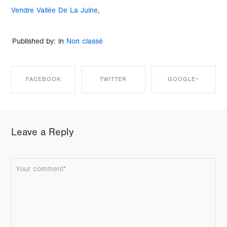
Vendre Vallée De La Juine
,
Published by: in
Non classé
FACEBOOK
TWITTER
GOOGLE+
SHARE ON
SHARE ON
SHARE ON
Leave a Reply
FACEBOOK
TWITTER
GOOGLE+