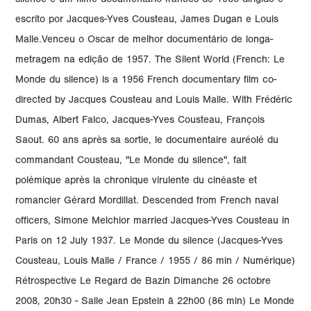
silence é um filme-documentário francês de 1956 dirigido e
escrito por Jacques-Yves Cousteau, James Dugan e Louis
Malle.Venceu o Oscar de melhor documentário de longa-
metragem na edição de 1957. The Silent World (French: Le
Monde du silence) is a 1956 French documentary film co-
directed by Jacques Cousteau and Louis Malle. With Frédéric
Dumas, Albert Falco, Jacques-Yves Cousteau, François
Saout. 60 ans après sa sortie, le documentaire auréolé du
commandant Cousteau, "Le Monde du silence", fait
polémique après la chronique virulente du cinéaste et
romancier Gérard Mordillat. Descended from French naval
officers, Simone Melchior married Jacques-Yves Cousteau in
Paris on 12 July 1937. Le Monde du silence (Jacques-Yves
Cousteau, Louis Malle / France / 1955 / 86 min / Numérique)
Rétrospective Le Regard de Bazin Dimanche 26 octobre
2008, 20h30 - Salle Jean Epstein â 22h00 (86 min) Le Monde