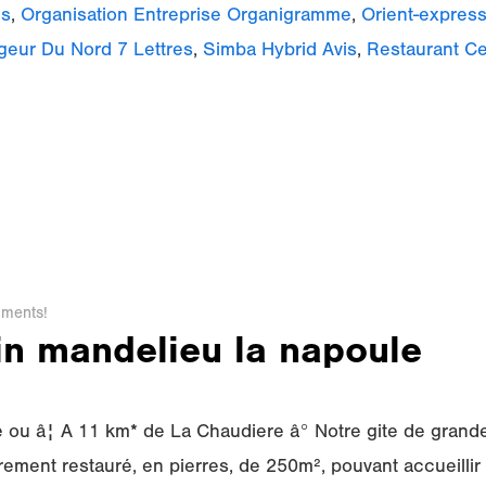
es
,
Organisation Entreprise Organigramme
,
Orient-express
eur Du Nord 7 Lettres
,
Simba Hybrid Avis
,
Restaurant C
ments!
in mandelieu la napoule
e ou â¦ A 11 km* de La Chaudiere â° Notre gite de grand
ement restauré, en pierres, de 250m², pouvant accueilli