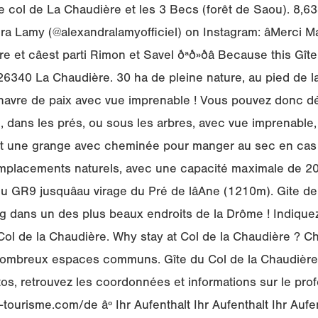
e col de La Chaudière et les 3 Becs (forêt de Saou). 8,63
 Lamy (@alexandralamyofficiel) on Instagram: âMerci M
et câest parti Rimon et Savel ðªð»ðâ Because this Gît
6340 La Chaudière. 30 ha de pleine nature, au pied de la
 havre de paix avec vue imprenable ! Vous pouvez donc dé
e, dans les prés, ou sous les arbres, avec vue imprenable, 
t une grange avec cheminée pour manger au sec en cas
placements naturels, avec une capacité maximale de 20 
du GR9 jusquâau virage du Pré de lâAne (1210m). Gite d
 dans un des plus beaux endroits de la Drôme ! Indiquez
Col de la Chaudière. Why stay at Col de la Chaudière ? C
 nombreux espaces communs. Gîte du Col de la Chaudière
tos, retrouvez les coordonnées et informations sur le pr
-tourisme.com/de âº Ihr Aufenthalt Ihr Aufenthalt Ihr Aufen