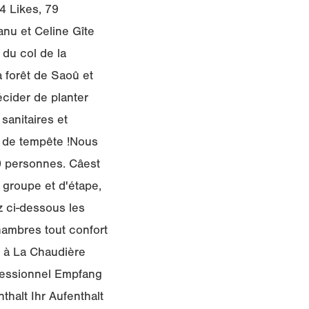
4 Likes, 79
anu et Celine Gîte
e du col de la
 forêt de Saoû et
cider de planter
sanitaires et
 de tempête !Nous
personnes. Câest
e groupe et d'étape,
 ci-dessous les
hambres tout confort
 à La Chaudière
ofessionnel Empfang
thalt Ihr Aufenthalt