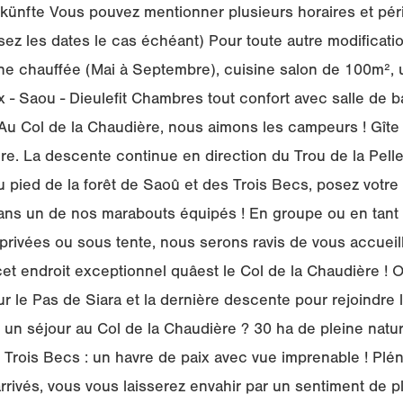
rkünfte Vous pouvez mentionner plusieurs horaires et péri
sez les dates le cas échéant) Pour toute autre modificati
ine chauffée (Mai à Septembre), cuisine salon de 100m², un
 - Saou - Dieulefit Chambres tout confort avec salle de 
 Col de la Chaudière, nous aimons les campeurs ! Gîte 
re. La descente continue en direction du Trou de la Pell
pied de la forêt de Saoû et des Trois Becs, posez votre 
ans un de nos marabouts équipés ! En groupe ou en tant q
rivées ou sous tente, nous serons ravis de vous accueil
et endroit exceptionnel quâest le Col de la Chaudière ! 
r le Pas de Siara et la dernière descente pour rejoindre l
un séjour au Col de la Chaudière ? 30 ha de pleine natur
 Trois Becs : un havre de paix avec vue imprenable ! Plén
rrivés, vous vous laisserez envahir par un sentiment de p