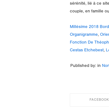
sérénité, lié à ce s
couple, en famille o
Millésime 2018 Bor
Organigramme
,
Orie
Fonction De Théoph
Cestas Etchebest
,
L
Published by: in
Non
FACEBOOK