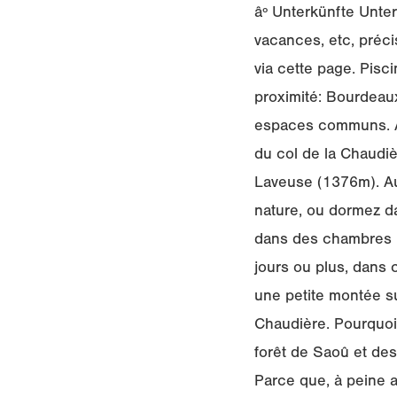
âº Unterkünfte Unte
vacances, etc, préci
via cette page. Pisc
proximité: Bourdeaux
espaces communs. Au
du col de la Chaudiè
Laveuse (1376m). Au 
nature, ou dormez d
dans des chambres p
jours ou plus, dans c
une petite montée su
Chaudière. Pourquoi 
forêt de Saoû et des
Parce que, à peine a