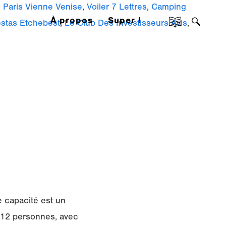
 Paris Vienne Venise
,
Voiler 7 Lettres
,
Camping
À propos
Super !
estas Etchebest
,
Le Club Des Investisseurs Avis
,
e capacité est un
r 12 personnes, avec