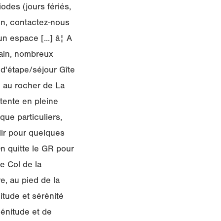
odes (jours fériés,
on, contactez-nous
 espace [...] â¦ A
bain, nombreux
d'étape/séjour Gîte
e au rocher de La
tente en pleine
ue particuliers,
lir pour quelques
On quitte le GR pour
e Col de la
e, au pied de la
itude et sérénité
lénitude et de