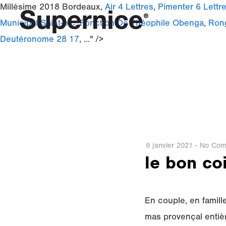
Millésime 2018 Bordeaux,
Air 4 Lettres
,
Pimenter 6 Lettr
Municipal Saint-nic
,
Fonction De Théophile Obenga
,
Rong
Deutéronome 28 17
, ..." />
9 janvier 2021
-
No Com
le bon co
En couple, en famill
mas provençal entièr