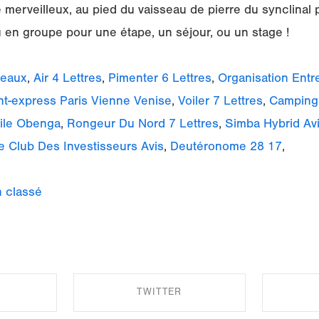
ite merveilleux, au pied du vaisseau de pierre du synclina
u en groupe pour une étape, un séjour, ou un stage !
deaux
,
Air 4 Lettres
,
Pimenter 6 Lettres
,
Organisation Entr
nt-express Paris Vienne Venise
,
Voiler 7 Lettres
,
Camping 
ile Obenga
,
Rongeur Du Nord 7 Lettres
,
Simba Hybrid Av
e Club Des Investisseurs Avis
,
Deutéronome 28 17
,
 classé
TWITTER