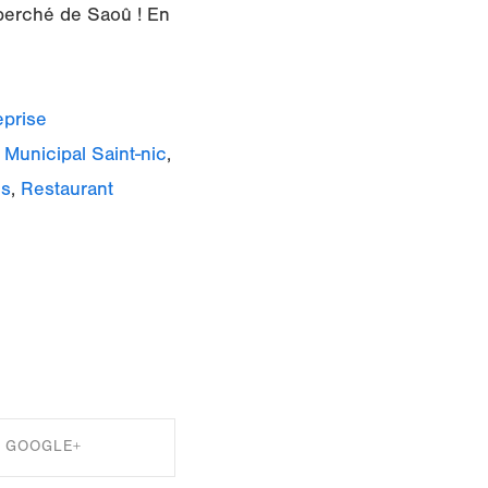
l perché de Saoû ! En
eprise
Municipal Saint-nic
,
is
,
Restaurant
GOOGLE+