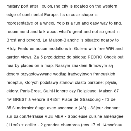
military port after Toulon.The city is located on the western
edge of continental Europe. Its circular shape is
representative of a wheel. Yelp is a fun and easy way to find,
recommend and talk about what’s great and not so great in
Brest and beyond. La Maison-Blanche is situated nearby to
Hildy. Features accommodations in Guilers with free WiFi and
garden views. Za 5 przejdziesz do sklepu: REDRO Check out
nearby places on a map. Naszym znakiem firmowym są
desery przygotowywane według tradycyjnych francuskich
receptur, których podstawę stanowi ciasto parzone: ptysie,
eklery, Paris-Brest, Saint-Honore czy Religieuse. Maison 87
m² BREST à vendre BREST Place de Strasbourg - T3 de
85.61mdernier étage avec ascenseur (4è) - Séjour donnant
sur balcon/terrasse VUE MER - Spacieuse cuisine aménagée
(11m2) + cellier - 2 grandes chambres (env 17 et 14msd'eau