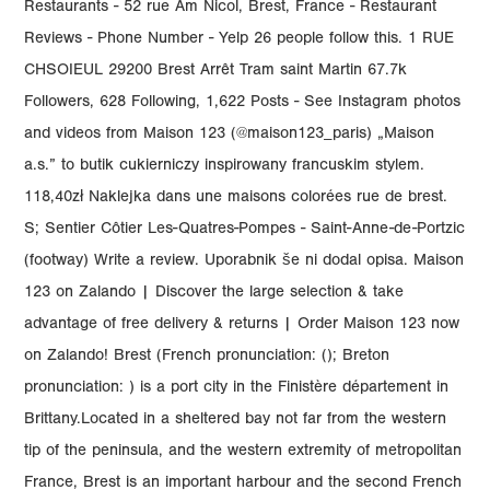
Restaurants - 52 rue Am Nicol, Brest, France - Restaurant
Reviews - Phone Number - Yelp 26 people follow this. 1 RUE
CHSOIEUL 29200 Brest Arrêt Tram saint Martin 67.7k
Followers, 628 Following, 1,622 Posts - See Instagram photos
and videos from Maison 123 (@maison123_paris) „Maison
a.s.” to butik cukierniczy inspirowany francuskim stylem.
118,40zł Naklejka dans une maisons colorées rue de brest.
S; Sentier Côtier Les-Quatres-Pompes - Saint-Anne-de-Portzic
(footway) Write a review. Uporabnik še ni dodal opisa. Maison
123 on Zalando | Discover the large selection & take
advantage of free delivery & returns | Order Maison 123 now
on Zalando! Brest (French pronunciation: (); Breton
pronunciation: ) is a port city in the Finistère département in
Brittany.Located in a sheltered bay not far from the western
tip of the peninsula, and the western extremity of metropolitan
France, Brest is an important harbour and the second French