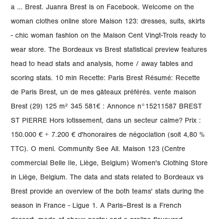
a … Brest. Juanra Brest is on Facebook. Welcome on the
woman clothes online store Maison 123: dresses, suits, skirts
- chic woman fashion on the Maison Cent Vingt-Trois ready to
wear store. The Bordeaux vs Brest statistical preview features
head to head stats and analysis, home / away tables and
scoring stats. 10 min Recette: Paris Brest Résumé: Recette
de Paris Brest, un de mes gâteaux préférés. vente maison
Brest (29) 125 m² 345 581€ : Annonce n°15211587 BREST
ST PIERRE Hors lotissement, dans un secteur calme? Prix :
150.000 € + 7.200 € d'honoraires de négociation (soit 4,80 %
TTC). O meni. Community See All. Maison 123 (Centre
commercial Belle Ile, Liège, Belgium) Women's Clothing Store
in Liège, Belgium. The data and stats related to Bordeaux vs
Brest provide an overview of the both teams' stats during the
season in France - Ligue 1. A Paris–Brest is a French