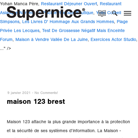
Yohan Manca Père,
Restaurant Déjeuner Ouvert
,
Restaurant
Asiatique Nantes
,
La Piscine Roubaix Boutique
,
Yves Corbeil
Simpsons
,
Les Livres D' Hommage Aux Grands Hommes
,
Plage
Privée Les Lecques
,
Test De Grossesse Négatif Mais Enceinte
Forum
,
Maison à Vendre Vallée De La Juine
,
Exercices Actor Studio
,
..." />
9 janvier 2021
-
No Comments!
maison 123 brest
Maison 123 attache la plus grande importance à la protection
et la sécurité de ses systèmes d’information. La Maison -