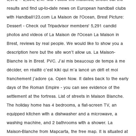
3,072 × 2,304; 2.47 MB Follow the matches, check out the
results and find up-to-date news on European handball clubs
with Handball123.com La Maison de l'Ocean, Brest Picture:
Dessert - Check out Tripadvisor members' 5,291 candid
photos and videos of La Maison de l'Ocean La Maison in
Brest, reviews by real people. We would like to show you a
description here but the site won’t allow us. La Maison-
Blanche is in Brest. PVC. J’ai mis beaucoup de temps à me
décider, en réalité c’est kiki qui m’a lancé un défi et moi
franchement j’adore ça. Open Now. It dates back to the early
days of the Roman Empire - you can see evidence of the
settlement at the fortress. List of streets in Maison Blanche.
The holiday home has 4 bedrooms, a flat-screen TV, an
equipped kitchen with a dishwasher and a microwave, a
washing machine, and 2 bathrooms with a shower. La
Maison-Blanche from Mapcarta, the free map. It is situated at