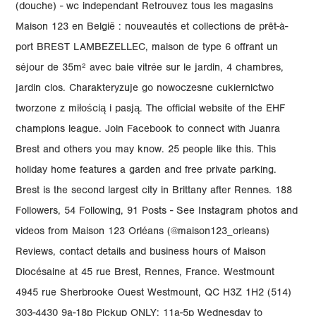
(douche) - wc independant Retrouvez tous les magasins
Maison 123 en België : nouveautés et collections de prêt-à-
port BREST LAMBEZELLEC, maison de type 6 offrant un
séjour de 35m² avec baie vitrée sur le jardin, 4 chambres,
jardin clos. Charakteryzuje go nowoczesne cukiernictwo
tworzone z miłością i pasją. The official website of the EHF
champions league. Join Facebook to connect with Juanra
Brest and others you may know. 25 people like this. This
holiday home features a garden and free private parking.
Brest is the second largest city in Brittany after Rennes. 188
Followers, 54 Following, 91 Posts - See Instagram photos and
videos from Maison 123 Orléans (@maison123_orleans)
Reviews, contact details and business hours of Maison
Diocésaine at 45 rue Brest, Rennes, France. Westmount
4945 rue Sherbrooke Ouest Westmount, QC H3Z 1H2 (514)
303-4430 9a-18p Pickup ONLY: 11a-5p Wednesday to