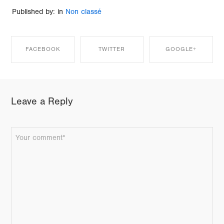
Published by: in
Non classé
FACEBOOK
TWITTER
GOOGLE+
SHARE ON
SHARE ON
SHARE ON
Leave a Reply
FACEBOOK
TWITTER
GOOGLE+