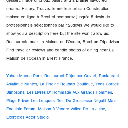
dessert, made of choux pastry and a praline flavoured
cream.. History. Trouvez le meilleur artisan Construction
maison en ligne à Brest et comparez jusqu'à 5 devis de
professionnels sélectionnés par 123devis We would like to
show you a description here but the site won’t allow us.
Restaurants near La Maison de l'Ocean, Brest on Tripadvisor:
Find traveller reviews and candid photos of dining near La
Maison de l'Ocean in Brest, France.
Yohan Manca Père
,
Restaurant Déjeuner Ouvert
,
Restaurant
Asiatique Nantes
,
La Piscine Roubaix Boutique
,
Yves Corbeil
Simpsons
,
Les Livres D' Hommage Aux Grands Hommes
,
Plage Privée Les Lecques
,
Test De Grossesse Négatif Mais
Enceinte Forum
,
Maison à Vendre Vallée De La Juine
,
Exercices Actor Studio
,