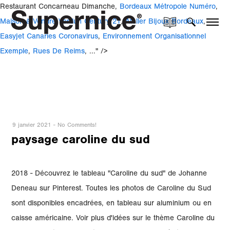
Restaurant Concarneau Dimanche,
Bordeaux Métropole Numéro
,
Maison à Vendre Verdun Century 21
,
Atelier Bijoux Bordeaux
,
Easyjet Canaries Coronavirus
,
Environnement Organisationnel
Exemple
,
Rues De Reims
, ..." />
9 janvier 2021
-
No Comments!
paysage caroline du sud
2018 - Découvrez le tableau "Caroline du sud" de Johanne
Deneau sur Pinterest. Toutes les photos de Caroline du Sud
sont disponibles encadrées, en tableau sur aluminium ou en
caisse américaine. Voir plus d'idées sur le thème Caroline du