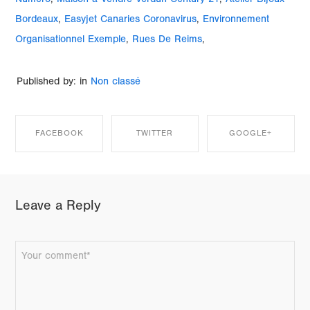
Numéro
,
Maison à Vendre Verdun Century 21
,
Atelier Bijoux
Bordeaux
,
Easyjet Canaries Coronavirus
,
Environnement
Organisationnel Exemple
,
Rues De Reims
,
Published by: in
Non classé
FACEBOOK
TWITTER
GOOGLE+
SHARE ON
SHARE ON
SHARE ON
Leave a Reply
FACEBOOK
TWITTER
GOOGLE+