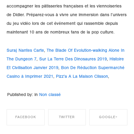
accompagner les pâtisseries françaises et les viennoiseries
de Didier. Préparez-vous à vivre une immersion dans l’univers
du jeu vidéo lors de cet événement qui rassemble depuis
maintenant 10 ans de nombreux fans de la pop culture.
Suraj Nantes Carte
,
The Blade Of Evolution-walking Alone In
The Dungeon 7
,
Sur La Terre Des Dinosaures 2019
,
Histoire
Et Civilisation Janvier 2019
,
Bon De Réduction Supermarché
Casino à Imprimer 2021
,
Pizz'a A La Maison Clisson
,
Published by: in
Non classé
FACEBOOK
TWITTER
GOOGLE+
SHARE ON
SHARE ON
SHARE ON