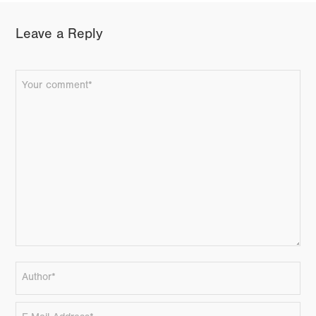
Leave a Reply
FACEBOOK
TWITTER
GOOGLE+