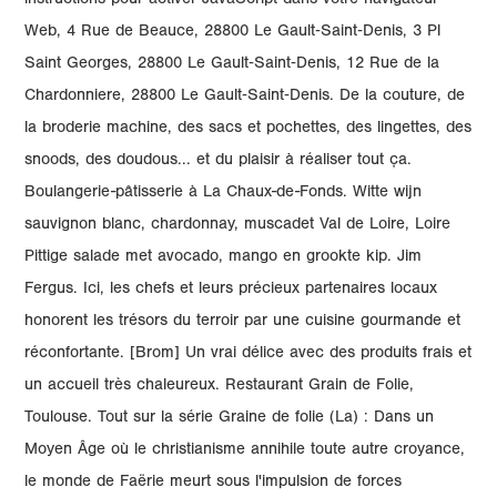
instructions pour activer JavaScript dans votre navigateur
Web, 4 Rue de Beauce, 28800 Le Gault‑Saint‑Denis, 3 Pl
Saint Georges, 28800 Le Gault‑Saint‑Denis, 12 Rue de la
Chardonniere, 28800 Le Gault‑Saint‑Denis. De la couture, de
la broderie machine, des sacs et pochettes, des lingettes, des
snoods, des doudous... et du plaisir à réaliser tout ça.
Boulangerie-pâtisserie à La Chaux-de-Fonds. Witte wijn
sauvignon blanc, chardonnay, muscadet Val de Loire, Loire
Pittige salade met avocado, mango en grookte kip. Jim
Fergus. Ici, les chefs et leurs précieux partenaires locaux
honorent les trésors du terroir par une cuisine gourmande et
réconfortante. [Brom] Un vrai délice avec des produits frais et
un accueil très chaleureux. Restaurant Grain de Folie,
Toulouse. Tout sur la série Graine de folie (La) : Dans un
Moyen Âge où le christianisme annihile toute autre croyance,
le monde de Faërie meurt sous l'impulsion de forces