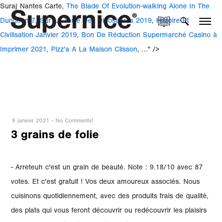
Suraj Nantes Carte,
The Blade Of Evolution-walking Alone In The
Dungeon 7
,
Sur La Terre Des Dinosaures 2019
,
Histoire Et
Civilisation Janvier 2019
,
Bon De Réduction Supermarché Casino à
Imprimer 2021
,
Pizz'a A La Maison Clisson
, ..." />
9 janvier 2021
-
No Comments!
3 grains de folie
- Arreteuh c'est un grain de beauté. Note : 9.18/10 avec 87
votes. Et c'est gratuit ! Vos deux amoureux associés. Nous
cuisinons quotidiennement, avec des produits frais de qualité,
des plats qui vous feront découvrir ou redécouvrir les plaisirs