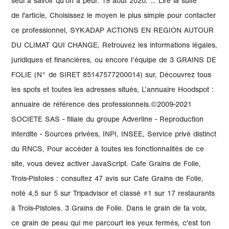
seul à savoir qu'on a peur. 19 août 2020. … Lire la suite
de l'article, Choisissez le moyen le plus simple pour contacter
ce professionnel, SYKADAP ACTIONS EN REGION AUTOUR
DU CLIMAT QUI CHANGE, Retrouvez les informations légales,
juridiques et financières, ou encore l’équipe de 3 GRAINS DE
FOLIE (N° de SIRET 85147577200014) sur, Découvrez tous
les spots et toutes les adresses situés, L’annuaire Hoodspot :
annuaire de référence des professionnels.©2009-2021
SOCIETE SAS - filiale du groupe Adverline - Reproduction
interdite - Sources privées, INPI, INSEE, Service privé distinct
du RNCS, Pour accéder à toutes les fonctionnalités de ce
site, vous devez activer JavaScript. Cafe Grains de Folie,
Trois-Pistoles : consultez 47 avis sur Cafe Grains de Folie,
noté 4,5 sur 5 sur Tripadvisor et classé #1 sur 17 restaurants
à Trois-Pistoles. 3 Grains de Folie. Dans le grain de ta voix,
ce grain de peau qui me parcourt les yeux fermés, c'est ton