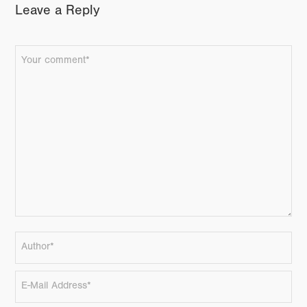
Leave a Reply
FACEBOOK
TWITTER
GOOGLE+