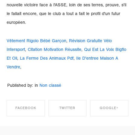
Vêtement Rigolo Bébé Garçon
,
Révision Gratuite Vélo
Intersport
,
Citation Motivation Réussite
,
Qui Est La Voix Bigflo
Et Oli
,
La Ferme Des Animaux Pdf
,
Ile D'entree Maison A
Vendre
,
Published by: in
Non classé
FACEBOOK
TWITTER
GOOGLE+
SHARE ON
SHARE ON
SHARE ON