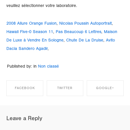
2008 Allure Orange Fusion
,
Nicolas Poussin Autoportrait
,
Hawaii Five-0 Season 11
,
Pas Beaucoup 6 Lettres
,
Maison
De Luxe à Vendre En Sologne
,
Chute De La Druise
,
Avito
Dacia Sandero Agadir
,
Published by: in
Non classé
FACEBOOK
TWITTER
GOOGLE+
SHARE ON
SHARE ON
SHARE ON
Leave a Reply
FACEBOOK
TWITTER
GOOGLE+