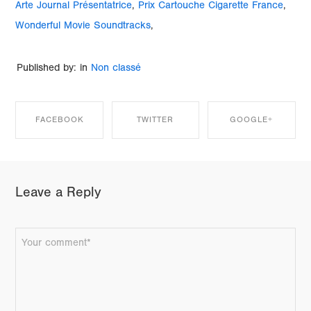
Arte Journal Présentatrice
,
Prix Cartouche Cigarette France
,
Wonderful Movie Soundtracks
,
Published by: in
Non classé
FACEBOOK
TWITTER
GOOGLE+
SHARE ON
SHARE ON
SHARE ON
Leave a Reply
FACEBOOK
TWITTER
GOOGLE+