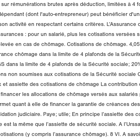
r rémunérations brutes après déduction, limitées à 4 foi
ndépendant (dont l'auto-entrepreneur) peut bénéficier d'
on activité en respectant certains critères. L’Assuranc
urances : pour un salarié, plus les cotisations versées s
 élevée en cas de chômage. Cotisations de chômage. 4,05
urance chômage dans la limite de 4 plafonds de la Sécurit
S dans la limite de 4 plafonds de la Sécurité sociale; 20% 
ns non soumises aux cotisations de la Sécurité sociale C
x et assiette des cotisations de chômage La contribution
inancer les allocations de chômage versés aux salariés p
met quant à elle de financer la garantie de créances des
dation judiciaire. Paye; utile; En principe l’assiette des c
est la même que l’assiette de sécurité sociale. A l’Urssa
otisations (y compris l’assurance chômage). 8 VI. A savoir 