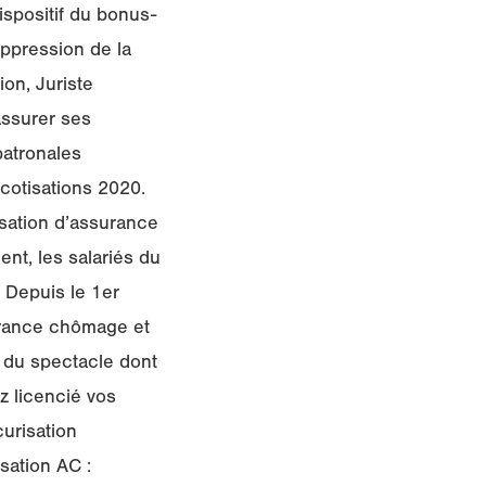
dispositif du bonus-
uppression de la
on, Juriste
assurer ses
patronales
cotisations 2020.
isation d’assurance
nt, les salariés du
! Depuis le 1er
urance chômage et
s du spectacle dont
z licencié vos
urisation
sation AC :