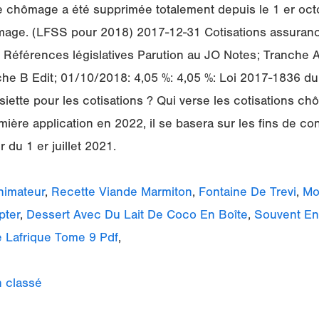
e chômage a été supprimée totalement depuis le 1 er octo
ômage. (LFSS pour 2018) 2017-12-31 Cotisations assura
 Références législatives Parution au JO Notes; Tranche A
he B Edit; 01/10/2018: 4,05 %: 4,05 %: Loi 2017-1836 du
siette pour les cotisations ? Qui verse les cotisations 
mière application en 2022, il se basera sur les fins de cont
r du 1 er juillet 2021.
Animateur
,
Recette Viande Marmiton
,
Fontaine De Trevi
,
Mo
pter
,
Dessert Avec Du Lait De Coco En Boîte
,
Souvent En 
e Lafrique Tome 9 Pdf
,
 classé