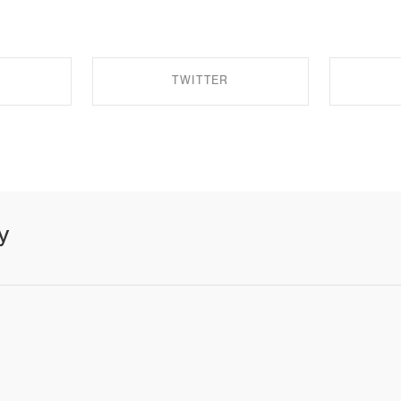
TWITTER
EBOOK
SHARE ON TWITTER
SHA
y