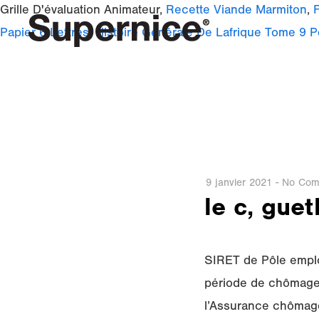
Grille D'évaluation Animateur,
Recette Viande Marmiton
,
Papier 6 Lettres
,
Histoire Générale De Lafrique Tome 9 P
9 janvier 2021
-
No Com
le c, gue
SIRET de Pôle emplo
période de chômage pa
l’Assurance chômage