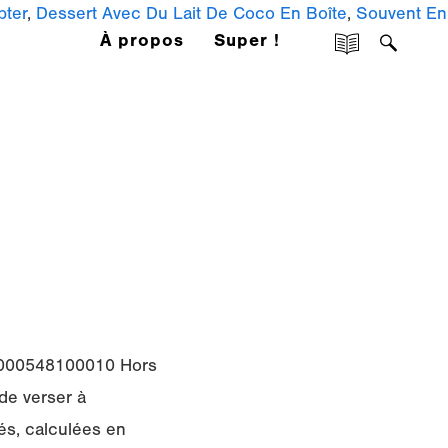
pter
,
Dessert Avec Du Lait De Coco En Boîte
,
Souvent En
À propos
Super !
13000548100010 Hors
 de verser à
és, calculées en