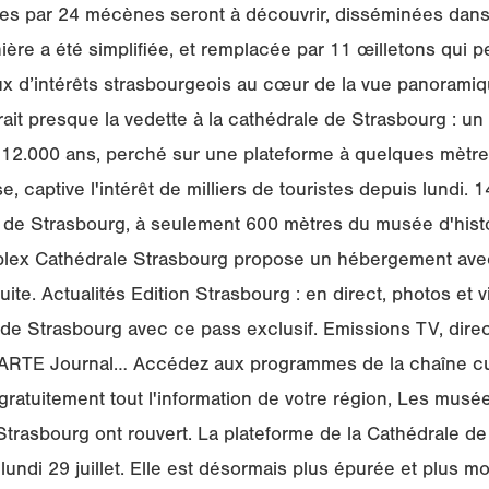
es par 24 mécènes seront à découvrir, disséminées dans 
nière a été simplifiée, et remplacée par 11 œilletons qui 
eux d’intérêts strasbourgeois au cœur de la vue panorami
erait presque la vedette à la cathédrale de Strasbourg : un
2.000 ans, perché sur une plateforme à quelques mètres
, captive l'intérêt de milliers de touristes depuis lundi. 
 de Strasbourg, à seulement 600 mètres du musée d'histoi
plex Cathédrale Strasbourg propose un hébergement avec v
uite. Actualités Edition Strasbourg : en direct, photos et
 de Strasbourg avec ce pass exclusif. Emissions TV, direc
ARTE Journal… Accédez aux programmes de la chaîne cu
 gratuitement tout l'information de votre région, Les musée
Strasbourg ont rouvert. La plateforme de la Cathédrale d
lundi 29 juillet. Elle est désormais plus épurée et plus m