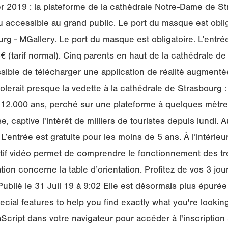
r 2019 : la plateforme de la cathédrale Notre-Dame de St
 accessible au grand public. Le port du masque est oblig
g - MGallery. Le port du masque est obligatoire. L’entré
8€ (tarif normal). Cinq parents en haut de la cathédrale de
ossible de télécharger une application de réalité augmenté
volerait presque la vedette à la cathédrale de Strasbourg 
2.000 ans, perché sur une plateforme à quelques mètres
, captive l'intérêt de milliers de touristes depuis lundi. A
L’entrée est gratuite pour les moins de 5 ans. À l’intérie
tif vidéo permet de comprendre le fonctionnement des tre
ation concerne la table d’orientation. Profitez de vos 3 jo
ublié le 31 Juil 19 à 9:02 Elle est désormais plus épuré
ial features to help you find exactly what you're looking
aScript dans votre navigateur pour accéder à l'inscription s