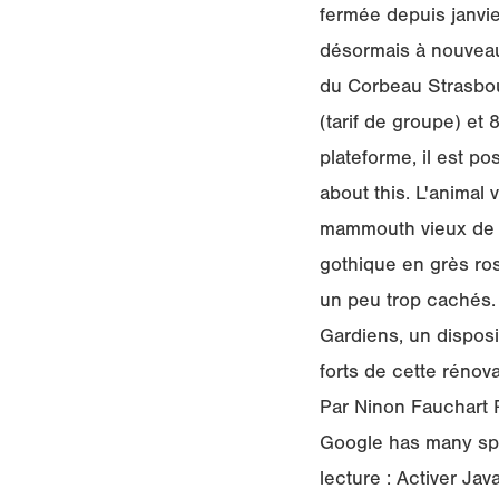
fermée depuis janvie
désormais à nouveau
du Corbeau Strasbour
(tarif de groupe) et 
plateforme, il est p
about this. L'animal 
mammouth vieux de 1
gothique en grès rose
un peu trop cachés. 
Gardiens, un disposi
forts de cette rénov
Par Ninon Fauchart P
Google has many spec
lecture : Activer Jav