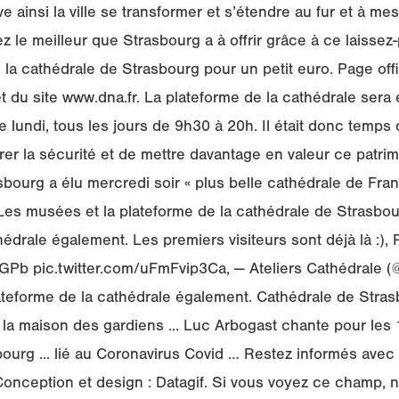
ve ainsi la ville se transformer et s’étendre au fur et à m
z le meilleur que Strasbourg a à offrir grâce à ce laissez-
a cathédrale de Strasbourg pour un petit euro. Page offi
t du site www.dna.fr. La plateforme de la cathédrale sera
de lundi, tous les jours de 9h30 à 20h. Il était donc temps
rer la sécurité et de mettre davantage en valeur ce patri
ourg a élu mercredi soir « plus belle cathédrale de Fran
Les musées et la plateforme de la cathédrale de Strasbou
édrale également. Les premiers visiteurs sont déjà là :), 
tGPb pic.twitter.com/uFmFvip3Ca, — Ateliers Cathédrale 
lateforme de la cathédrale également. Cathédrale de Stra
t la maison des gardiens ... Luc Arbogast chante pour les
ourg ... lié au Coronavirus Covid … Restez informés avec
onception et design : Datagif. Si vous voyez ce champ, n