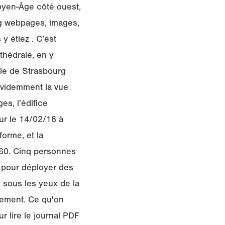
Moyen-Âge côté ouest,
ng webpages, images,
y étiez . C’est
thédrale, en y
ale de Strasbourg
 évidemment la vue
es, l’édifice
ur le 14/02/18 à
orme, et la
960. Cinq personnes
g pour déployer des
e sous les yeux de la
nement. Ce qu'on
r lire le journal PDF