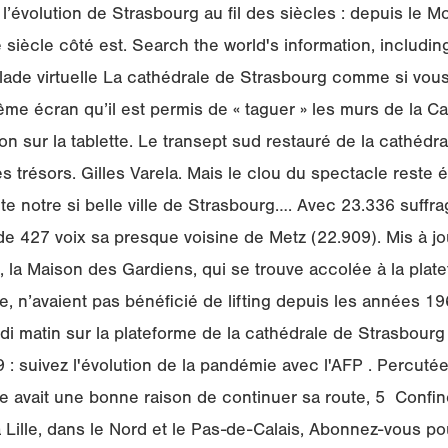
l’évolution de Strasbourg au fil des siècles : depuis le 
 siècle côté est. Search the world's information, includi
ade virtuelle La cathédrale de Strasbourg comme si vous 
e écran qu’il est permis de « taguer » les murs de la Ca
ion sur la tablette. Le transept sud restauré de la cathédr
s trésors. Gilles Varela. Mais le clou du spectacle reste
e notre si belle ville de Strasbourg…. Avec 23.336 suffrag
e 427 voix sa presque voisine de Metz (22.909). Mis à jo
la Maison des Gardiens, qui se trouve accolée à la platef
, n’avaient pas bénéficié de lifting depuis les années 1
i matin sur la plateforme de la cathédrale de Strasbour
 : suivez l'évolution de la pandémie avec l'AFP . Percuté
ce avait une bonne raison de continuer sa route, 5 Confi
à Lille, dans le Nord et le Pas-de-Calais, Abonnez-vous pou