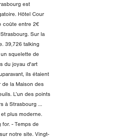
rasbourg est
atoire. Hôtel Cour
e coûte entre 2€
 Strasbourg. Sur la
e. 39,726 talking
: un squelette de
 du joyau d'art
uparavant, ils étaient
ur de la Maison des
uils. L’un des points
urs à Strasbourg …
e et plus moderne.
 for. - Temps de
ur notre site. Vingt-