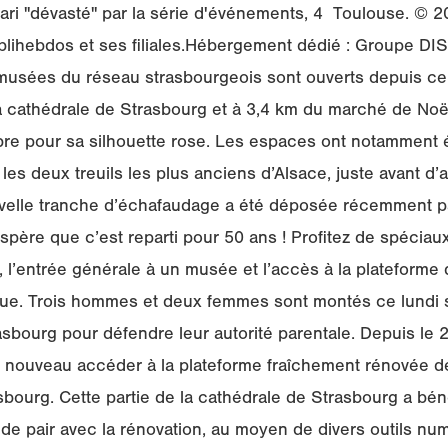
mari "dévasté" par la série d'événements, 4 Toulouse. © 2
blihebdos et ses filiales.Hébergement dédié : Groupe DIS, 
musées du réseau strasbourgeois sont ouverts depuis ce 
a cathédrale de Strasbourg et à 3,4 km du marché de Noë
bre pour sa silhouette rose. Les espaces ont notamment é
les deux treuils les plus anciens d’Alsace, juste avant d’
velle tranche d’échafaudage a été déposée récemment p
père que c’est reparti pour 50 ans ! Profitez de spéciaux
le, l’entrée générale à un musée et l’accès à la plateforme 
que. Trois hommes et deux femmes sont montés ce lundi s
sbourg pour défendre leur autorité parentale. Depuis le 29
e nouveau accéder à la plateforme fraîchement rénovée de
ourg. Cette partie de la cathédrale de Strasbourg a bén
 de pair avec la rénovation, au moyen de divers outils num