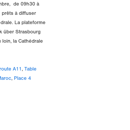
tembre, de 09h30 à
prêts à diffuser
édrale. La plateforme
ick über Strasbourg
loin, la Cathédrale
oroute A11
,
Table
Maroc
,
Place 4