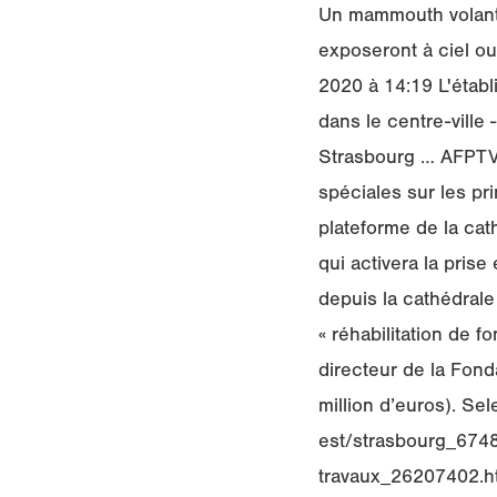
Un mammouth volant d
exposeront à ciel ou
2020 à 14:19 L'établ
dans le centre-ville
Strasbourg … AFPTV 
spéciales sur les pri
plateforme de la cat
qui activera la pris
depuis la cathédrale
« réhabilitation de f
directeur de la Fond
million d’euros). Se
est/strasbourg_6748
travaux_26207402.htm