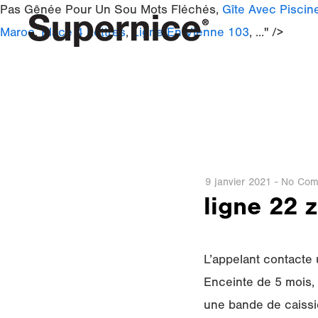
Pas Gênée Pour Un Sou Mots Fléchés,
Gîte Avec Pisci
Maroc
,
Place 4 Lettres
,
Ligne En Vienne 103
, ..." />
9 janvier 2021
-
No Com
ligne 22 
L’appelant contacte
Enceinte de 5 mois, 
une bande de caissi