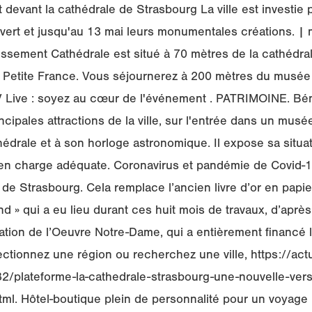
evant la cathédrale de Strasbourg La ville est investie pa
vert et jusqu'au 13 mai leurs monumentales créations. | mi
issement Cathédrale est situé à 70 mètres de la cathédra
 - Petite France. Vous séjournerez à 200 mètres du musée 
Live : soyez au cœur de l'événement . PATRIMOINE. Bén
ncipales attractions de la ville, sur l'entrée dans un musée
hédrale et à son horloge astronomique. Il expose sa situa
e en charge adéquate. Coronavirus et pandémie de Covid-19 
 de Strasbourg. Cela remplace l’ancien livre d’or en papie
ond » qui a eu lieu durant ces huit mois de travaux, d’après
ation de l’Oeuvre Notre-Dame, qui a entièrement financé l
lectionnez une région ou recherchez une ville, https://actu
2/plateforme-la-cathedrale-strasbourg-une-nouvelle-vers
l. Hôtel-boutique plein de personnalité pour un voyage in