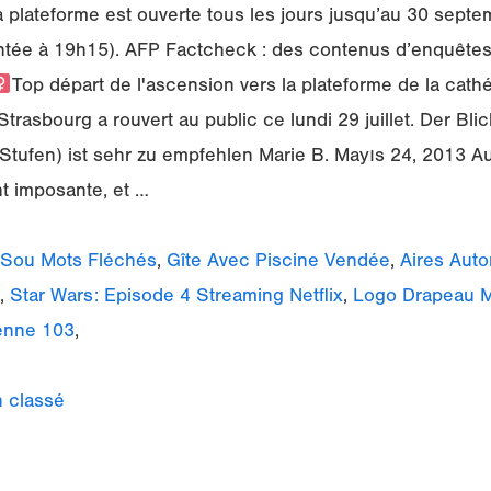
 la plateforme est ouverte tous les jours jusqu’au 30 sep
tée à 19h15). AFP Factcheck : des contenus d’enquêtes 
Top départ de l'ascension vers la plateforme de la cath
Strasbourg a rouvert au public ce lundi 29 juillet. Der Bl
tufen) ist sehr zu empfehlen Marie B. Mayıs 24, 2013 Au 
nt imposante, et …
Sou Mots Fléchés
,
Gîte Avec Piscine Vendée
,
Aires Aut
,
Star Wars: Episode 4 Streaming Netflix
,
Logo Drapeau 
enne 103
,
 classé