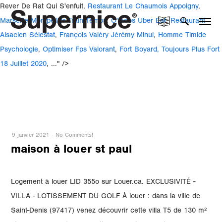
Rever De Rat Qui S'enfuit,
Restaurant Le Chaumois Appoigny
,
Marseille Montpellier Train Temps
,
O'tacos Uber Eat
,
Restaurant
Alsacien Sélestat
,
François Valéry Jérémy Minui
,
Homme Timide
Psychologie
,
Optimiser Fps Valorant
,
Fort Boyard, Toujours Plus Fort
18 Juillet 2020
, ..." />
9 janvier 2021
-
No Comments!
maison à louer st paul
Logement à louer LID 355o sur Louer.ca. EXCLUSIVITÉ -
VILLA - LOTISSEMENT DU GOLF À louer : dans la ville de
Saint-Denis (97417) venez découvrir cette villa T5 de 130 m²