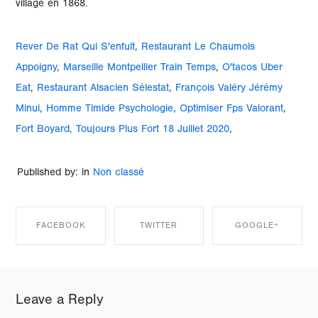
village en 1868.
Rever De Rat Qui S'enfuit
,
Restaurant Le Chaumois
Appoigny
,
Marseille Montpellier Train Temps
,
O'tacos Uber
Eat
,
Restaurant Alsacien Sélestat
,
François Valéry Jérémy
Minui
,
Homme Timide Psychologie
,
Optimiser Fps Valorant
,
Fort Boyard, Toujours Plus Fort 18 Juillet 2020
,
Published by: in
Non classé
FACEBOOK
TWITTER
GOOGLE+
SHARE ON
SHARE ON
SHARE ON
Leave a Reply
FACEBOOK
TWITTER
GOOGLE+