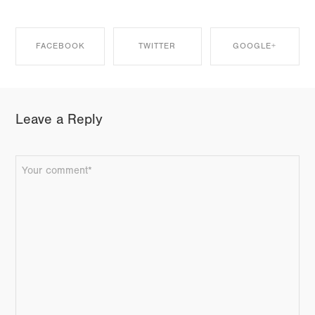
FACEBOOK
TWITTER
GOOGLE+
SHARE ON
SHARE ON
SHARE ON
Leave a Reply
FACEBOOK
TWITTER
GOOGLE+