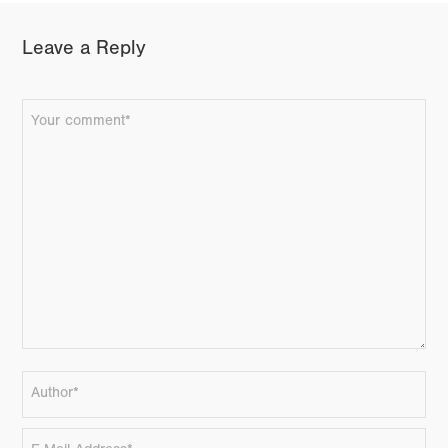
Leave a Reply
FACEBOOK
TWITTER
GOOGLE+