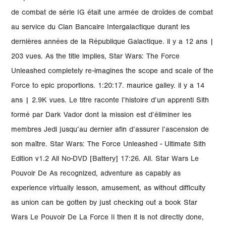
de combat de série IG était une armée de droïdes de combat
au service du Clan Bancaire Intergalactique durant les
dernières années de la République Galactique. il y a 12 ans |
203 vues. As the title implies, Star Wars: The Force
Unleashed completely re-imagines the scope and scale of the
Force to epic proportions. 1:20:17. maurice galley. il y a 14
ans | 2.9K vues. Le titre raconte l’histoire d’un apprenti Sith
formé par Dark Vador dont la mission est d’éliminer les
membres Jedi jusqu’au dernier afin d’assurer l’ascension de
son maître. Star Wars: The Force Unleashed - Ultimate Sith
Edition v1.2 All No-DVD [Battery] 17:26. All. Star Wars Le
Pouvoir De As recognized, adventure as capably as
experience virtually lesson, amusement, as without difficulty
as union can be gotten by just checking out a book Star
Wars Le Pouvoir De La Force Ii then it is not directly done,