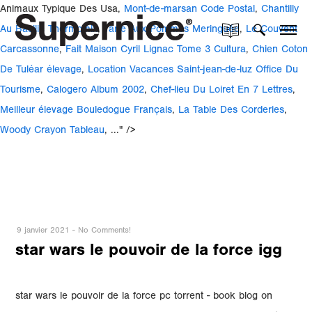
Animaux Typique Des Usa,
Mont-de-marsan Code Postal
,
Chantilly
Au Basilic Thermomix
,
Tarte Aux Pommes Meringuée
,
Le Couvent
Carcassonne
,
Fait Maison Cyril Lignac Tome 3 Cultura
,
Chien Coton
De Tuléar élevage
,
Location Vacances Saint-jean-de-luz Office Du
Tourisme
,
Calogero Album 2002
,
Chef-lieu Du Loiret En 7 Lettres
,
Meilleur élevage Bouledogue Français
,
La Table Des Corderies
,
Woody Crayon Tableau
, ..." />
9 janvier 2021
-
No Comments!
star wars le pouvoir de la force igg
star wars le pouvoir de la force pc torrent - book blog on