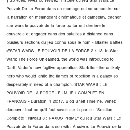
| 25 vues. Vivez ou revivez l'histoire du jeu Star Wars:Le
Pouvoir De La Force dans un montage qui se concentre sur
la narration en mélangeant cinématique et gameplay. cacher
star wars le pouvoir de la force pc torrent derrière le
couvercle et engager dans des batailles à distance dans
plusieurs sections du jeu connu sous le nom « Blaster Battles
»''STAR WARS LE POUVOIR DE LA FORCE 2 / 13. In Star
Wars: The Force Unleashed, the world was introduced to
Darth Vader’s now fugitive apprentice, Starkiller—the unlikely
hero who would ignite the flames of rebellion in a galaxy so
desperately in need of a champion. STAR WARS : LE
POUVOIR DE LA FORCE - FILM JEU COMPLET EN
FRANCAIS - Duration: 1:20:17. Blog Shelf Timeline. Venez
découvrir tout ce qu'il faut savoir sur la partie : "Solution
Complète : Niveau 3 : RAXUS PRIME" du jeu Star Wars : Le
Pouvoir de la Force dans son wiki. À suivre. Le Pouvoir de la