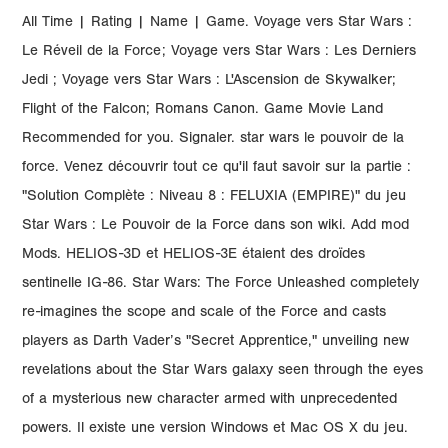
All Time | Rating | Name | Game. Voyage vers Star Wars :
Le Réveil de la Force; Voyage vers Star Wars : Les Derniers
Jedi ; Voyage vers Star Wars : L'Ascension de Skywalker;
Flight of the Falcon; Romans Canon. Game Movie Land
Recommended for you. Signaler. star wars le pouvoir de la
force. Venez découvrir tout ce qu'il faut savoir sur la partie :
"Solution Complète : Niveau 8 : FELUXIA (EMPIRE)" du jeu
Star Wars : Le Pouvoir de la Force dans son wiki. Add mod
Mods. HELIOS-3D et HELIOS-3E étaient des droïdes
sentinelle IG-86. Star Wars: The Force Unleashed completely
re-imagines the scope and scale of the Force and casts
players as Darth Vader’s "Secret Apprentice," unveiling new
revelations about the Star Wars galaxy seen through the eyes
of a mysterious new character armed with unprecedented
powers. Il existe une version Windows et Mac OS X du jeu.