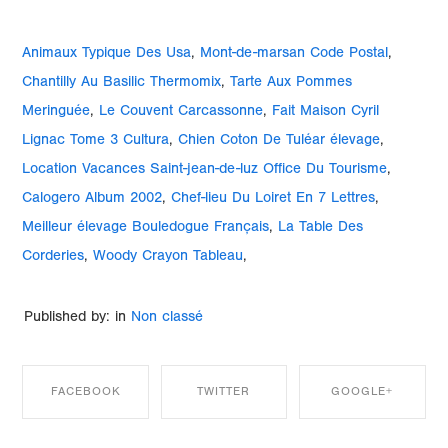
Animaux Typique Des Usa
,
Mont-de-marsan Code Postal
,
Chantilly Au Basilic Thermomix
,
Tarte Aux Pommes
Meringuée
,
Le Couvent Carcassonne
,
Fait Maison Cyril
Lignac Tome 3 Cultura
,
Chien Coton De Tuléar élevage
,
Location Vacances Saint-jean-de-luz Office Du Tourisme
,
Calogero Album 2002
,
Chef-lieu Du Loiret En 7 Lettres
,
Meilleur élevage Bouledogue Français
,
La Table Des
Corderies
,
Woody Crayon Tableau
,
Published by: in
Non classé
FACEBOOK
TWITTER
GOOGLE+
SHARE ON
SHARE ON
SHARE ON