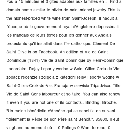
Fou à 15 minutes et 3 gîtes adaptés aux familles en … Find a
domain name similar to olivier-de-saint-michel.jewelry This is
the highest-priced white wine from Saint-Joseph. Il naquit à
l'époque où le gouvernement royal d'Angleterre dépossédait
les Irlandais de leurs terres pour les donner aux Anglais
protestants qu'il installait dans l'île catholique. Clément De
Saint Olive is on Facebook. An edition of Vie de Saint
Dominique (1841) Vie de Saint Dominique by Henri-Dominique
Lacordaire. Rejsy i sporty wodne w Saint-Gilles-Croix-de-Vie:
zobacz recenzje i zdjęcia z kategorii rejsy i sporty wodne w
Saint-Gilles-Croix-de-Vie, Francja w serwisie Tripadvisor. Title:
Vie de Saint Gens laboureur et solitaire. You can also renew
it even if you are not one of its contacts.. Binding: Broché.
"Un moine bénédictin d'Ancône qui se sanctifia en suivant
fidèlement la Règle de son Père saint Benoît.". 85800. Il eut
vingt ans au moment où … 0 Ratings 0 Want to read; 0