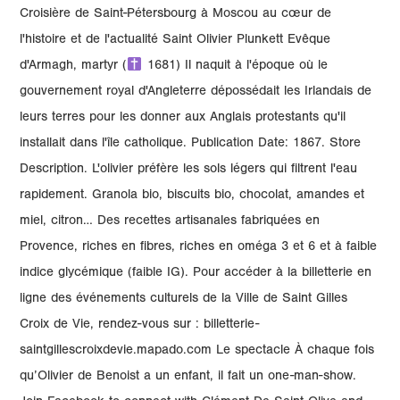
Croisière de Saint-Pétersbourg à Moscou au cœur de
l'histoire et de l'actualité Saint Olivier Plunkett Evêque
d'Armagh, martyr (
1681) Il naquit à l'époque où le
gouvernement royal d'Angleterre dépossédait les Irlandais de
leurs terres pour les donner aux Anglais protestants qu'il
installait dans l'île catholique. Publication Date: 1867. Store
Description. L'olivier préfère les sols légers qui filtrent l'eau
rapidement. Granola bio, biscuits bio, chocolat, amandes et
miel, citron… Des recettes artisanales fabriquées en
Provence, riches en fibres, riches en oméga 3 et 6 et à faible
indice glycémique (faible IG). Pour accéder à la billetterie en
ligne des événements culturels de la Ville de Saint Gilles
Croix de Vie, rendez-vous sur : billetterie-
saintgillescroixdevie.mapado.com Le spectacle À chaque fois
qu’Olivier de Benoist a un enfant, il fait un one-man-show.