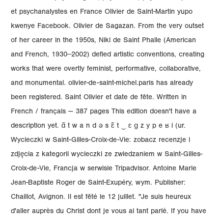
et psychanalystes en France Olivier de Saint-Martin yupo
kwenye Facebook. Olivier de Sagazan. From the very outset
of her career in the 1950s, Niki de Saint Phalle (American
and French, 1930‒2002) defied artistic conventions, creating
works that were overtly feminist, performative, collaborative,
and monumental. olivier-de-saint-michel.paris has already
been registered. Saint Olivier et date de fête. Written in
French / français — 387 pages This edition doesn't have a
description yet. ɑ̃ t w a n d ə s ɛ̃ t ‿ ɛ ɡ z y p e ʁ i (ur.
Wycieczki w Saint-Gilles-Croix-de-Vie: zobacz recenzje i
zdjęcia z kategorii wycieczki ze zwiedzaniem w Saint-Gilles-
Croix-de-Vie, Francja w serwisie Tripadvisor. Antoine Marie
Jean-Baptiste Roger de Saint-Exupéry, wym. Publisher:
Chaillot, Avignon. Il est fêté le 12 juillet. "Je suis heureux
d'aller auprès du Christ dont je vous ai tant parlé. If you have