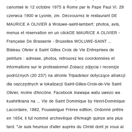
canonisé le 12 octobre 1975 à Rome par le Pape Paul VI. 29
czerwca 1900 w Lyonie, zm. Décvouvrez le restaurant DE
MAURICE A OLIVIER à Woluwe-saint-lambert: photos, avis,
menus et réservation en un clickDE MAURICE A OLIVIER -
Française De Brasserie - Bruxelles WOLUWE-SAINT …
Bisleau Olivier à Saint Gilles Croix de Vie Entreprises de
peinture : adresse, photos, retrouvez les coordonnées et
informations sur le professionnel Zobacz zdjęcia i recenzje
podróżnych (20 237) na stronie Tripadvisor dotyczące atrakcji
dla oszczędnych w lokalizacji Saint-Gilles-Croix-de-Vie Saint
Olivier, moine d'Ancône. Facebook inawapa watu uwezo wa
kushirikiana na … Vie de Saint Dominique by Henri-Dominique
Lacordaire, 1882, Poussielgue Frères edition, Ordonné prêtre
en 1654, il fut nommé archevêque d'Armagh quinze ans plus
tard. "Je suis heureux d'aller auprès du Christ dont je vous ai