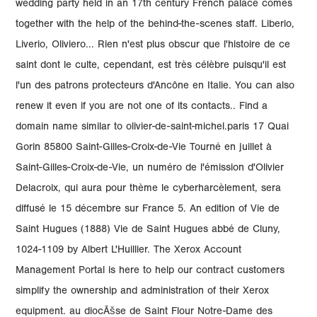
wedding party held in an 17th century French palace comes
together with the help of the behind-the-scenes staff. Liberio,
Liverio, Oliviero... Rien n'est plus obscur que l'histoire de ce
saint dont le culte, cependant, est très célèbre puisqu'il est
l'un des patrons protecteurs d'Ancône en Italie. You can also
renew it even if you are not one of its contacts.. Find a
domain name similar to olivier-de-saint-michel.paris 17 Quai
Gorin 85800 Saint-Gilles-Croix-de-Vie Tourné en juillet à
Saint-Gilles-Croix-de-Vie, un numéro de l'émission d'Olivier
Delacroix, qui aura pour thème le cyberharcèlement, sera
diffusé le 15 décembre sur France 5. An edition of Vie de
Saint Hugues (1888) Vie de Saint Hugues abbé de Cluny,
1024-1109 by Albert L'Huillier. The Xerox Account
Management Portal is here to help our contract customers
simplify the ownership and administration of their Xerox
equipment. au diocÃšse de Saint Flour Notre-Dame des