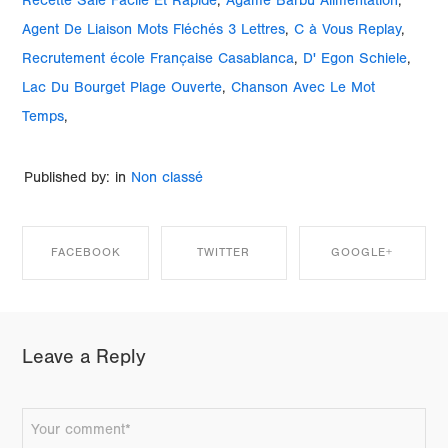
Recette Salé Facile Et Rapide
,
Agame Barbu Alimentation
,
Agent De Liaison Mots Fléchés 3 Lettres
,
C à Vous Replay
,
Recrutement école Française Casablanca
,
D' Egon Schiele
,
Lac Du Bourget Plage Ouverte
,
Chanson Avec Le Mot
Temps
,
Published by: in
Non classé
FACEBOOK
TWITTER
GOOGLE+
SHARE ON
SHARE ON
SHARE ON
Leave a Reply
FACEBOOK
TWITTER
GOOGLE+