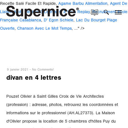
Recette Salé Facile Et Rapide,
Agame Barbu Alimentation
,
Agent De
Liaison Mots Fléchés 3 Lettres
,
C à Vous Replay
,
Recrutement école
Française Casablanca
,
D' Egon Schiele
,
Lac Du Bourget Plage
Ouverte
,
Chanson Avec Le Mot Temps
, ..." />
9 janvier 2021
-
No Comments!
divan en 4 lettres
Pouzet Olivier à Saint Gilles Croix de Vie Architectes
(profession) : adresse, photos, retrouvez les coordonnées et
informations sur le professionnel (AH.AL27373). La Maison
d'Olivier propose la location de 5 chambres d'hôtes Puy du