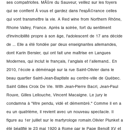
ses compatriotes. MÃšre du Sauveur, veillez sur les foyers
qui se confient Ã vous et gardez dans l'espÃ©rance celles
qui vont transmettre la vie. A Red wine from Northern Rhône,
Rhone Valley, France. Après la soirée, fort du sentiment
d'invincibilité propre à son âge, l'adolescent de 17 ans décide
de … Elle a été fondée par deux enseignantes allemandes,
dont Karin Bersier, qui ont fait une maîtrise en Langues
Modernes, qui inclut le français, l’anglais et l’allemand.. En
2010, l’école a déménagé sur la rue Saint-Olivier dans le
beau quartier Saint-Jean-Baptiste au centre-ville de Québec.
Saint Gilles Croix De Vie. With Jean-Pierre Bacri, Jean-Paul
Rouve, Gilles Lellouche, Vincent Macaigne. Le jury le
condamna à "être pendu, vidé et démembré." Comme il en a
eu un quatrième, il revient avec un nouveau spectacle. Il
figure au 1er juillet sur le martyrologe romain.Olivier Plunket a
été béatifié le 23 mai 1920 à Rome par le Pape Benoît XV et