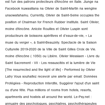
est l'un des patrons protecteurs d'Ancône en Italie. Jiunge na
Facebook kuwasiliana na Olivier de Saint-Martin na wengine
unaowafahamu. Currently, Olivier de Saint-Seine occupies the
position of Chairman for French Rubber Institute. Saint Olivier,
moine d'Ancône. Anicée Rouilles et Olivier Luspin sont
producteurs de boissons apéritives et d’eaux-de-vie, « La
muse du verger », à Saint-Beauzély. Spectacle de la Saison
Culturelle 2019-2020 de la Ville de Saint Gilles Croix de Vie.
moine d'Ancône ( 1050) ou Libère. Olivier Messiaen - Livre du
Saint Sacrement - VII - Les ressuscités et la lumière de Vie
[The resurrected and the light of life] - Performed by Olivier
Latry Vous souhaitez recevoir une alerte par email: Données
Protégées - Reproduction Interdite, Suggérer l'ajout d'un saint
ou d'une fête. Plus millions of rooms from hotels, resorts,
apartments and hostels all around the world. Le-Psy.net :
annuaire des psychologues, psychiatres, psychothérapeutes