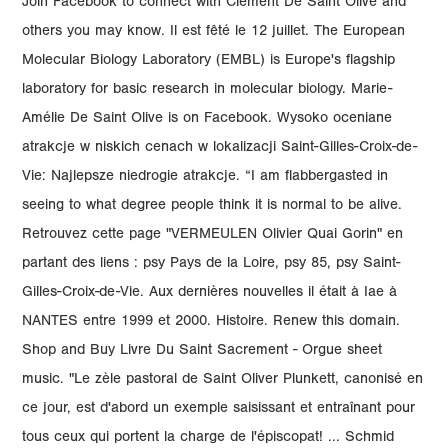
Join Facebook to connect with Clément De Saint Olive and
others you may know. Il est fêté le 12 juillet. The European
Molecular Biology Laboratory (EMBL) is Europe's flagship
laboratory for basic research in molecular biology. Marie-
Amélie De Saint Olive is on Facebook. Wysoko oceniane
atrakcje w niskich cenach w lokalizacji Saint-Gilles-Croix-de-
Vie: Najlepsze niedrogie atrakcje. “I am flabbergasted in
seeing to what degree people think it is normal to be alive.
Retrouvez cette page "VERMEULEN Olivier Quai Gorin" en
partant des liens : psy Pays de la Loire, psy 85, psy Saint-
Gilles-Croix-de-Vie. Aux dernières nouvelles il était à Iae à
NANTES entre 1999 et 2000. Histoire. Renew this domain.
Shop and Buy Livre Du Saint Sacrement - Orgue sheet
music. "Le zèle pastoral de Saint Oliver Plunkett, canonisé en
ce jour, est d'abord un exemple saisissant et entraînant pour
tous ceux qui portent la charge de l'épiscopat! ... Schmid