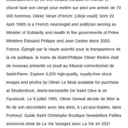
débarquement de 20 000 soldats français en Irlande et
d'avoir taxé son clergé pour mettre sur pied une armée de 70
000 hommes. Olivier Véran (French: [ɔlivje veʁɑ̃]; born 22
April 1980) is a French neurologist and politician serving as
Minister of Solidarity and Health in the governments of Prime
Ministers Édouard Philippe and Jean Castex since 2020.
France. Épinglé par la Haute autorité pour la transparence de
la vie publique, le maire de Saint-Philippe Olivier Rivière était
de nouveau présenté ce jeudi au tribunal correctionnel de
Saint-Pierre. Explore 3,203 high-quality, royalty-free stock
images and photos by Olivier Le Moal available for purchase
at Shutterstock. Marie-bernadette De Saint Olive is on
Facebook. Le 9 juillet 1995, Olivier Genest décide de fêter la
fin de son secondaire avec des amis, à Lac-aux-Sables, dans
Portneuf. Guide Saint Christophe Boutique Newsletters Petites
annonces Amis de La Vie Voyagez avec La Vie en 2021