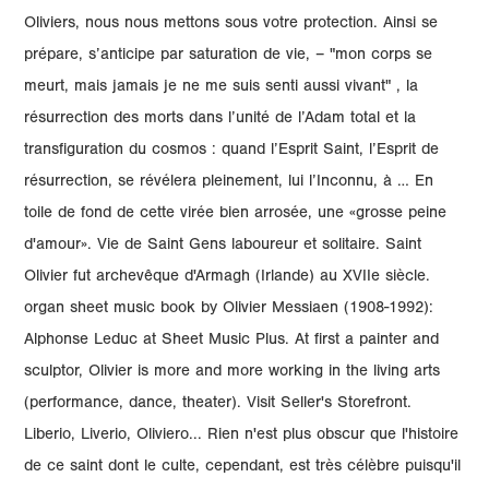
Oliviers, nous nous mettons sous votre protection. Ainsi se
prépare, s’anticipe par saturation de vie, – "mon corps se
meurt, mais jamais je ne me suis senti aussi vivant" , la
résurrection des morts dans l’unité de l’Adam total et la
transfiguration du cosmos : quand l’Esprit Saint, l’Esprit de
résurrection, se révélera pleinement, lui l’Inconnu, à … En
toile de fond de cette virée bien arrosée, une «grosse peine
d'amour». Vie de Saint Gens laboureur et solitaire. Saint
Olivier fut archevêque d'Armagh (Irlande) au XVIIe siècle.
organ sheet music book by Olivier Messiaen (1908-1992):
Alphonse Leduc at Sheet Music Plus. At first a painter and
sculptor, Olivier is more and more working in the living arts
(performance, dance, theater). Visit Seller's Storefront.
Liberio, Liverio, Oliviero... Rien n'est plus obscur que l'histoire
de ce saint dont le culte, cependant, est très célèbre puisqu'il