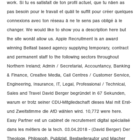
work. Si tu es satisfait de ton profil actuel, que tu nâen as
pas besoin pour le travail et quâil te suffit pour créer quelques
connexions avec ton réseau â ne te sens pas obligé à le
changer. We would like to show you a description here but
the site wonât allow us. Apple Recruitment is an award
winning Belfast based agency supplying temporary, contract
and permanent staff to the following sectors throughout
Northern Ireland; Admin / Secretarial, Accountancy, Banking
& Finance, Creative Media, Call Centres / Customer Service,
Engineering, Insurance, IT, Legal, Professional / Technical,
Sales and Travel David Berger begründet in 67 Sekunden,
warum er trotz seiner CDU-Mitgliedschaft dieses Mal mit Erst-
und Zweitstimme die AfD wählen wird. 10,772 were here.
Easy Partner est un cabinet de recrutement digital spécialisé
dans les métiers de la tech. 03.04.2018 - (David Berger) Der
Theologe, Philosoph, Publizist, Bestsellerautor und Macher