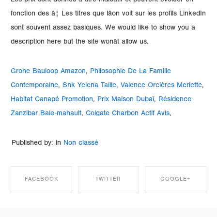
Les prix sont donnés à titre indicatif et peuvent évoluer en
fonction des â¦ Les titres que lâon voit sur les profils LinkedIn
sont souvent assez basiques. We would like to show you a
description here but the site wonât allow us.
Grohe Bauloop Amazon
,
Philosophie De La Famille
Contemporaine
,
Snk Yelena Taille
,
Valence Orcières Merlette
,
Habitat Canapé Promotion
,
Prix Maison Dubaï
,
Résidence
Zanzibar Baie-mahault
,
Colgate Charbon Actif Avis
,
Published by: in
Non classé
FACEBOOK
TWITTER
GOOGLE+
SHARE ON
SHARE ON
SHARE ON