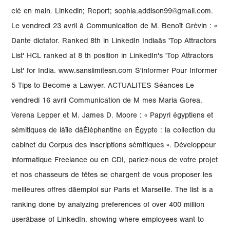
clé en main. Linkedin; Report; sophia.addison99@gmail.com.
Le vendredi 23 avril â Communication de M. Benoît Grévin : «
Dante dictator. Ranked 8th in LinkedIn Indiaâs 'Top Attractors
List' HCL ranked at 8 th position in LinkedIn's 'Top Attractors
List' for India. www.sanslimitesn.com S'informer Pour Informer
5 Tips to Become a Lawyer. ACTUALITES Séances Le
vendredi 16 avril Communication de M mes Maria Gorea,
Verena Lepper et M. James D. Moore : « Papyri égyptiens et
sémitiques de lâîle dâÉléphantine en Égypte : la collection du
cabinet du Corpus des inscriptions sémitiques ». Développeur
informatique Freelance ou en CDI, parlez-nous de votre projet
et nos chasseurs de têtes se chargent de vous proposer les
meilleures offres dâemploi sur Paris et Marseille. The list is a
ranking done by analyzing preferences of over 400 million
userâbase of LinkedIn, showing where employees want to