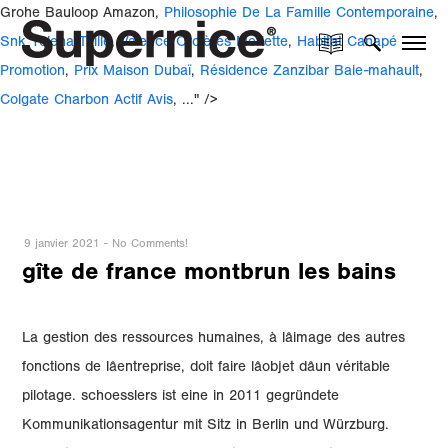
Grohe Bauloop Amazon,
Philosophie De La Famille Contemporaine
,
Snk Yelena Taille
,
Valence Orcières Merlette
,
Habitat Canapé
Promotion
,
Prix Maison Dubaï
,
Résidence Zanzibar Baie-mahault
,
Colgate Charbon Actif Avis
, ..." />
9 janvier 2021
-
No Comments!
gîte de france montbrun les bains
La gestion des ressources humaines, à lâimage des autres
fonctions de lâentreprise, doit faire lâobjet dâun véritable
pilotage. schoesslers ist eine in 2011 gegründete
Kommunikationsagentur mit Sitz in Berlin und Würzburg.