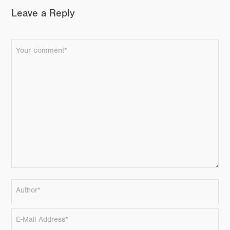
Leave a Reply
FACEBOOK
TWITTER
GOOGLE+