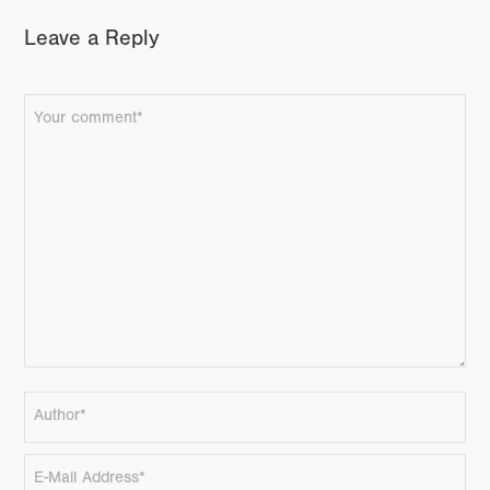
Leave a Reply
FACEBOOK
TWITTER
GOOGLE+