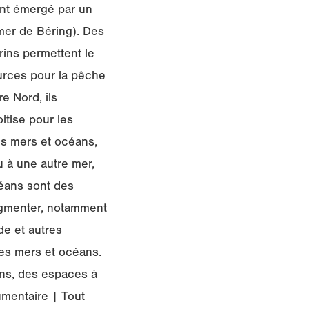
ent émergé par un
mer de Béring). Des
ins permettent le
ources pour la pêche
e Nord, ils
itise pour les
es mers et océans,
u à une autre mer,
céans sont des
ugmenter, notamment
de et autres
les mers et océans.
ans, des espaces à
umentaire | Tout