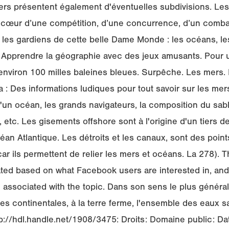
mers présentent également d'éventuelles subdivisions. Le
 cœur d’une compétition, d’une concurrence, d’un combat
es gardiens de cette belle Dame Monde : les océans, les 
 Apprendre la géographie avec des jeux amusants. Pour 
’environ 100 milles baleines bleues. Surpêche. Les mers.
ta : Des informations ludiques pour tout savoir sur les mer
d'un océan, les grands navigateurs, la composition du sabl
 etc. Les gisements offshore sont à l'origine d'un tiers d
an Atlantique. Les détroits et les canaux, sont des point
 ils permettent de relier les mers et océans. La 278). T
ted based on what Facebook users are interested in, and n
ssociated with the topic. Dans son sens le plus général,
s continentales, à la terre ferme, l'ensemble des eaux sa
ttp://hdl.handle.net/1908/3475: Droits: Domaine public: D