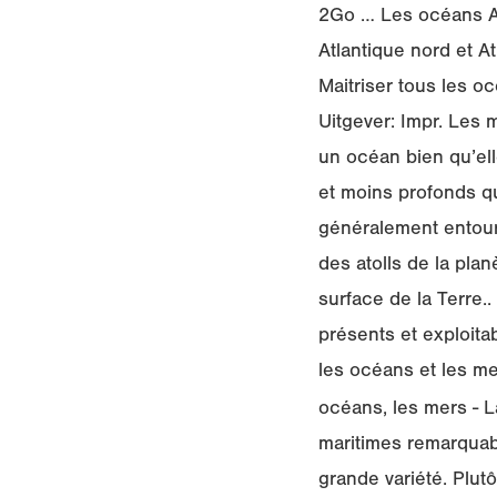
2Go … Les océans At
Atlantique nord et A
Maitriser tous les o
Uitgever: Impr. Les 
un océan bien qu’ell
et moins profonds q
généralement entouré
des atolls de la pla
surface de la Terre.
présents et exploita
les océans et les m
océans, les mers - La
maritimes remarquab
grande variété. Plutô