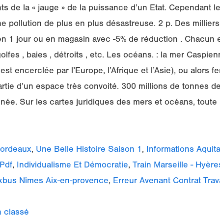
ts de la « jauge » de la puissance d’un Etat. Cependant l
 pollution de plus en plus désastreuse. 2 p. Des milliers 
en 1 jour ou en magasin avec -5% de réduction . Chacun e
fes , baies , détroits , etc. Les océans. : la mer Caspienne
est encerclée par l’Europe, l’Afrique et l’Asie), ou alors 
artie d’un espace très convoité. 300 millions de tonnes de
ée. Sur les cartes juridiques des mers et océans, toute 
Bordeaux
,
Une Belle Histoire Saison 1
,
Informations Aquit
 Pdf
,
Individualisme Et Démocratie
,
Train Marseille - Hyère
ixbus Nîmes Aix-en-provence
,
Erreur Avenant Contrat Trava
 classé