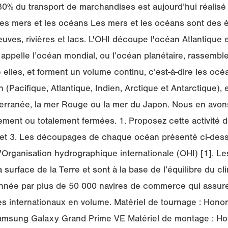
 80% du transport de marchandises est aujourd’hui réalisé
 Les mers et les océans Les mers et les océans sont des 
euves, rivières et lacs. L'OHI découpe l'océan Atlantique 
n appelle l’océan mondial, ou l’océan planétaire, rassembl
elles, et forment un volume continu, c’est-à-dire les oc
n (Pacifique, Atlantique, Indien, Arctique et Antarctique), e
rranée, la mer Rouge ou la mer du Japon. Nous en avons
lement ou totalement fermées. 1. Proposez cette activité
 et 3. Les découpages de chaque océan présenté ci-des
 l'Organisation hydrographique internationale (OHI) [1]. L
surface de la Terre et sont à la base de l’équilibre du cli
née par plus de 50 000 navires de commerce qui assure
 internationaux en volume. Matériel de tournage : Honor
sung Galaxy Grand Prime VE Matériel de montage : Hon