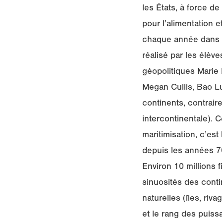
les États, à force d
pour l’alimentation 
chaque année dans l
réalisé par les élèv
géopolitiques Marie 
Megan Cullis, Bao L
continents, contrair
intercontinentale). 
maritimisation, c’es
depuis les années 70
Environ 10 millions 
sinuosités des conti
naturelles (îles, ri
et le rang des puiss