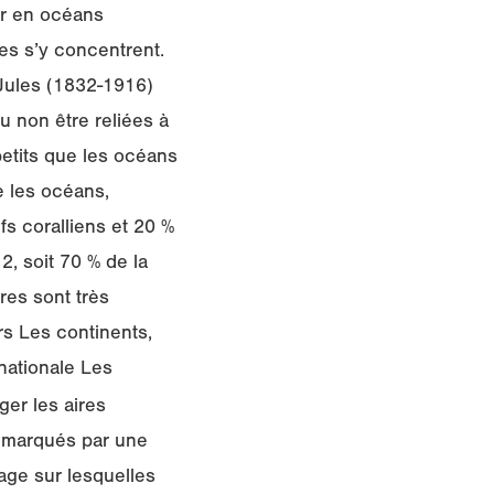
ur en océans
res s’y concentrent.
 Jules (1832-1916)
u non être reliées à
petits que les océans
e les océans,
s coralliens et 20 %
2, soit 70 % de la
res sont très
rs Les continents,
nationale Les
ger les aires
t marqués par une
tage sur lesquelles