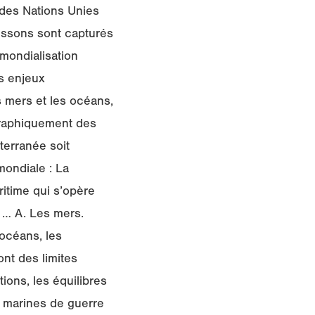
n des Nations Unies
oissons sont capturés
mondialisation
s enjeux
s mers et les océans,
graphiquement des
terranée soit
mondiale : La
itime qui s’opère
s … A. Les mers.
 océans, les
nt des limites
ions, les équilibres
es marines de guerre