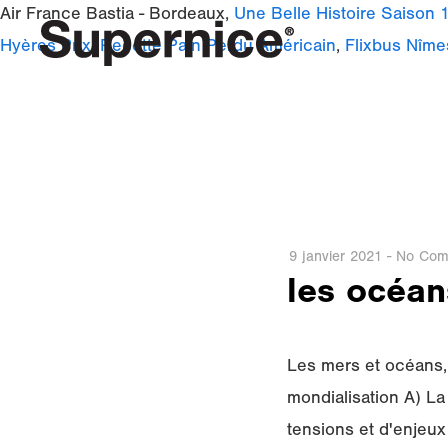
Air France Bastia - Bordeaux,
Une Belle Histoire Saison 
Hyères Prix
,
Recette Pain Perdu Américain
,
Flixbus Nîme
9 janvier 2021
-
No Com
les océan
Les mers et océans, 
mondialisation A) L
tensions et d'enjeu