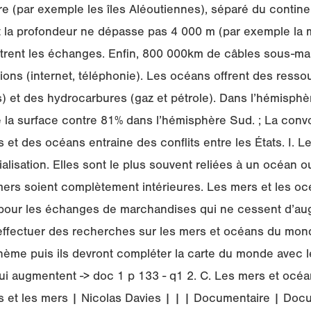
ire (par exemple les îles Aléoutiennes), séparé du contin
t la profondeur ne dépasse pas 4 000 m (par exemple la 
rent les échanges. Enfin, 800 000km de câbles sous-mar
tions (internet, téléphonie). Les océans offrent des ress
) et des hydrocarbures (gaz et pétrole). Dans l’hémisphèr
la surface contre 81% dans l’hémisphère Sud. ; La convo
et des océans entraine des conflits entre les États. I. L
alisation. Elles sont le plus souvent reliées à un océan o
mers soient complètement intérieures. Les mers et les o
 pour les échanges de marchandises qui ne cessent d’a
 effectuer des recherches sur les mers et océans du mon
hème puis ils devront compléter la carte du monde avec 
qui augmentent -> doc 1 p 133 - q1 2. C. Les mers et océ
s et les mers | Nicolas Davies | | | Documentaire | Doc