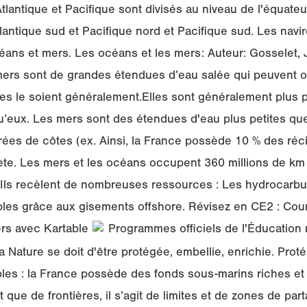
lantique et Pacifique sont divisés au niveau de l'équate
tlantique sud et Pacifique nord et Pacifique sud. Les navi
céans et mers. Les océans et les mers: Auteur: Gosselet,
mers sont de grandes étendues d’eau salée qui peuvent o
es le soient généralement.Elles sont généralement plus 
u’eux. Les mers sont des étendues d'eau plus petites qu
es de côtes (ex. Ainsi, la France possède 10 % des récif
nète. Les mers et les océans occupent 360 millions de km 
. Ils recèlent de nombreuses ressources : Les hydrocarbu
bles grâce aux gisements offshore. Révisez en CE2 : Cou
ers avec Kartable
Programmes officiels de l'Éducation 
 Nature se doit d'être protégée, embellie, enrichie. Proté
les : la France possède des fonds sous-marins riches e
t que de frontières, il s’agit de limites et de zones de par