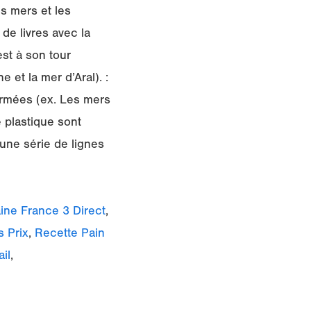
es mers et les
de livres avec la
st à son tour
 et la mer d’Aral). :
fermées (ex. Les mers
 plastique sont
une série de lignes
aine France 3 Direct
,
s Prix
,
Recette Pain
il
,