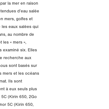
 par la mer en raison
étendues d’eau salée
en mers, golfes et
e les eaux salées qui
éans, au nombre de
t les « mers »,
 examiné six. Elles
 de recherche aux
sous sont basés sur
es mers et les océans
mat. Ils sont
nt à eux seuls plus
 5C (Kirin 650, 2Go
or 5C (Kirin 650,