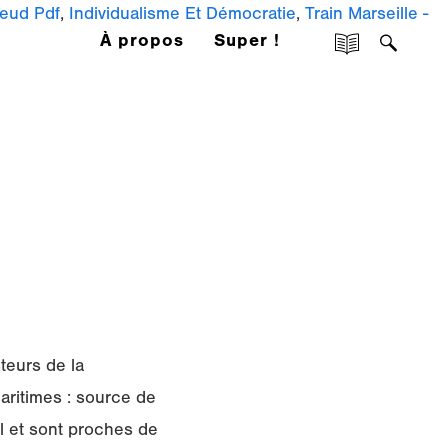
reud Pdf
,
Individualisme Et Démocratie
,
Train Marseille -
À propos
Super !
teurs de la
aritimes : source de
l et sont proches de