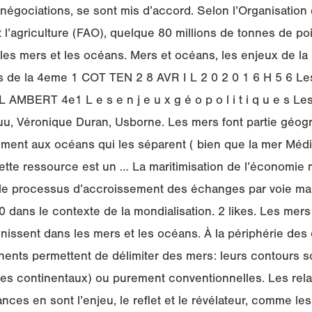
e négociations, se sont mis d’accord. Selon l’Organisatio
et l’agriculture (FAO), quelque 80 millions de tonnes de p
es mers et les océans. Mers et océans, les enjeux de la 
es de la 4eme 1 COT TEN 2 8 AVR I L 2 0 2 0 1 6 H 5 6 Le
L AMBERT 4e1 L e s e n j e u x g é o p o l i t i q u e s Le
uu, Véronique Duran, Usborne. Les mers font partie géo
ement aux océans qui les séparent ( bien que la mer Médi
Cette ressource est un … La maritimisation de l’économie 
t le processus d’accroissement des échanges par voie mar
 dans le contexte de la mondialisation. 2 likes. Les mer
finissent dans les mers et les océans. À la périphérie des
nents permettent de délimiter des mers: leurs contours so
vages continentaux) ou purement conventionnelles. Les relat
ances en sont l’enjeu, le reflet et le révélateur, comme l