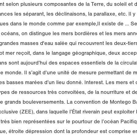
t selon plusieurs composantes de la Terre, du soleil et d
ances les séparant, les déclinaisons, la parallaxe, etc. Il y 
ques dans le monde comme par exemple,Il existe de … Se
 océans, on distingue les mers bordières et les mers an
grandes masses d'eau salée qui recouvrent les deux-tiers
ot mer reçoit, dans le langage géographique, deux accept
ns sont aujourd’hui des espaces essentiels de la circula
 monde. Il s’agit d’une unité de mesure permettant de m
les basses marées d’un lieu donné. Interest. Les mers et
s de ressources très convoitées, de la nourriture et de
de grands bouleversements. La convention de Montego Bay
usive (ZEE), dans laquelle l’État riverain peut exploiter
(très bien représentées sur le pourtour de l’océan Pacif
ue, étroite dépression dont la profondeur est comprise e